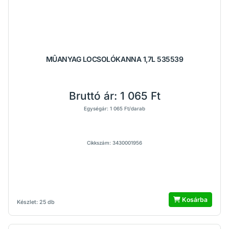
MÛANYAG LOCSOLÓKANNA 1,7L 535539
Bruttó ár:
1 065 Ft
Egységár: 1 065 Ft/darab
Cikkszám: 3430001956
Kosárba
Készlet: 25 db