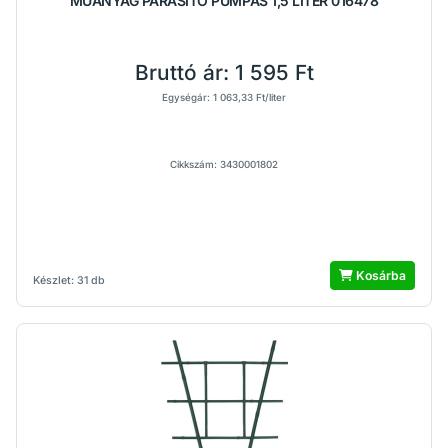
MÛANYAG PÁRÁSÍTÓ PUMPÁS 1,5 LITER 016478
Bruttó ár:
1 595 Ft
Egységár: 1 063,33 Ft/liter
Cikkszám: 3430001802
Kosárba
Készlet: 31 db