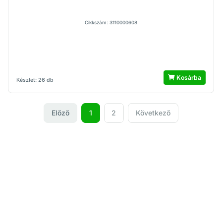
Cikkszám: 3110000608
Kosárba
Készlet: 26 db
Előző
1
2
Következő