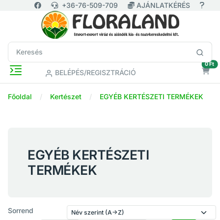
+36-76-509-709
AJÁNLATKÉRÉS
ür
0 Ft
BELÉPÉS/REGISZTRÁCIÓ
Főoldal
Kertészet
EGYÉB KERTÉSZETI TERMÉKEK
EGYÉB KERTÉSZETI
TERMÉKEK
Sorrend