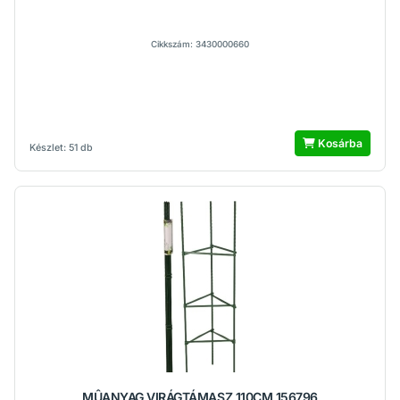
Cikkszám: 3430000660
Kosárba
Készlet: 51 db
MÛANYAG VIRÁGTÁMASZ 110CM 156796