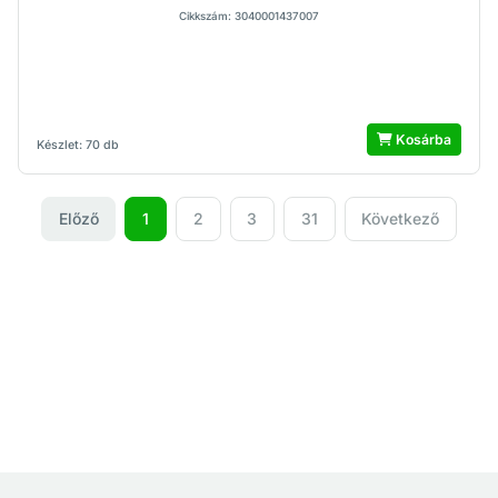
Cikkszám: 3040001437007
Kosárba
Készlet: 70 db
Előző
1
2
3
31
Következő