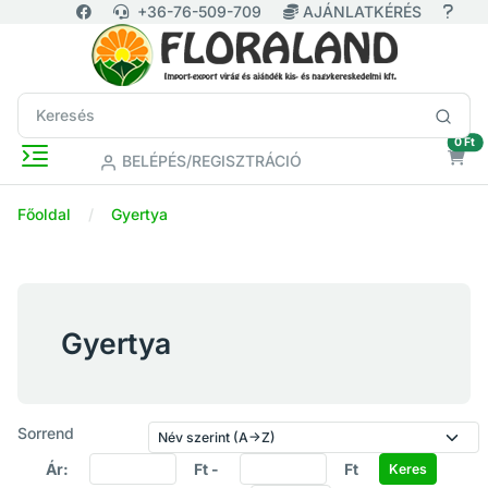
+36-76-509-709
AJÁNLATKÉRÉS
ür
0 Ft
BELÉPÉS/REGISZTRÁCIÓ
Főoldal
Gyertya
Gyertya
Sorrend
Ár:
Ft -
Ft