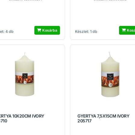
Kosárba
Kos
et: 4 db
Készlet: 1 db
ERTYA 10X20CM IVORY
GYERTYA 7,5X15CM IVORY
710
205717