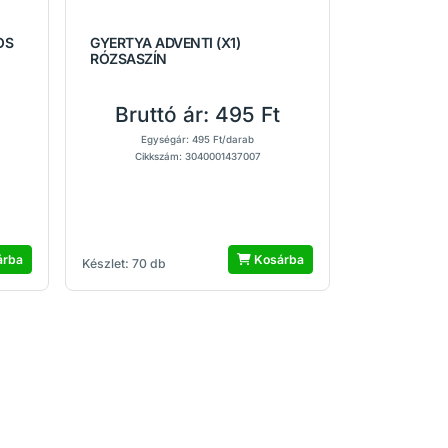
OS
GYERTYA ADVENTI (X1)
RÓZSASZÍN
Bruttó ár:
495 Ft
Egységár: 495 Ft/darab
Cikkszám: 3040001437007
árba
Kosárba
Készlet: 70 db