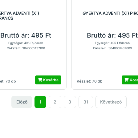
RTYA ADVENTI (X1)
GYERTYA ADVENTI (X1) PIR
RANCS
Bruttó ár:
495 Ft
Bruttó ár:
495 Ft
Egységár: 495 Ft/darab
Egységár: 495 Ft/darab
Cikkszám: 3040001437010
Cikkszám: 3040001437009
Kosárba
Kos
et: 70 db
Készlet: 70 db
Előző
1
2
3
31
Következő