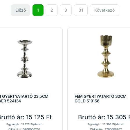
Előző
1
2
3
31
Következő
M GYERTYATARTÓ 23,5CM
FÉM GYERTYATARTÓ 30CM
VER 524134
GOLD 519156
ruttó ár:
15 125 Ft
Bruttó ár:
15 305 
Egységár: 15 125 Ft/darab
Egységár: 15 305 Ft/darab
Cikkszám: 3260006204
Cikkszám: 3260006202