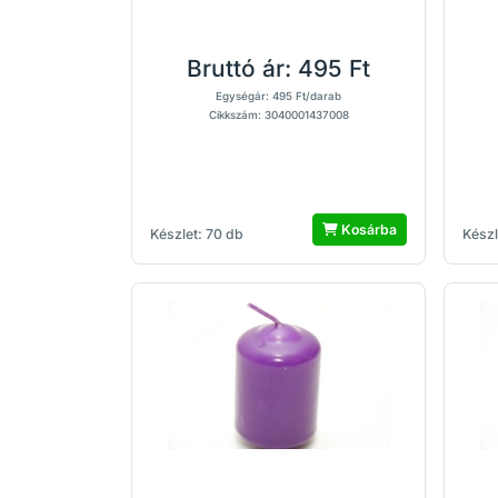
Bruttó ár:
495 Ft
Egységár: 495 Ft/darab
Cikkszám: 3040001437008
Kosárba
Készlet: 70 db
Készl