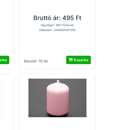
Bruttó ár:
495 Ft
Egységár: 495 Ft/darab
Cikkszám: 3040001437005
árba
Kosárba
Készlet: 70 db