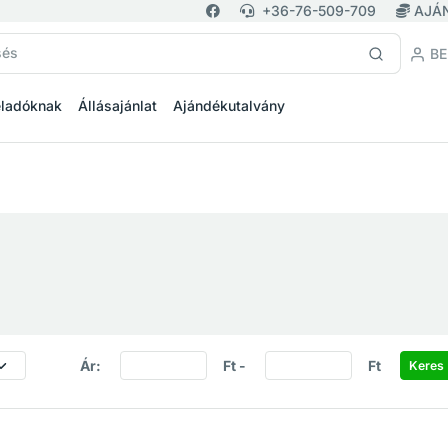
+36-76-509-709
AJÁ
BE
eladóknak
Állásajánlat
Ajándékutalvány
Ár:
Ft -
Ft