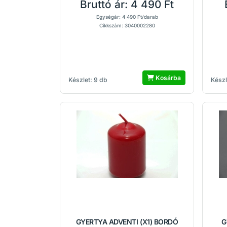
Bruttó ár:
4 490 Ft
Egységár: 4 490 Ft/darab
Cikkszám: 3040002280
Kosárba
Készlet: 9 db
Készl
GYERTYA ADVENTI (X1) BORDÓ
G