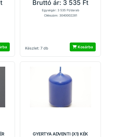
t
Bruttó ár:
3 535 Ft
Egységár: 3 535 Ft/darab
Cikkszám: 3040002281
árba
Kosárba
Készlet: 7 db
ÉR
GYERTYA ADVENTI (X1) KÉK