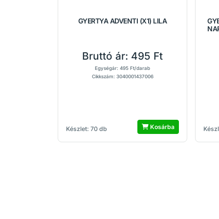
GYERTYA ADVENTI (X1) LILA
GYE
NA
Bruttó ár:
495 Ft
Egységár: 495 Ft/darab
Cikkszám: 3040001437006
Kosárba
Készlet: 70 db
Készl