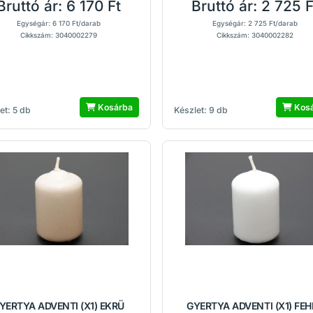
Bruttó ár:
6 170 Ft
Bruttó ár:
2 725 F
Egységár: 6 170 Ft/darab
Egységár: 2 725 Ft/darab
Cikkszám: 3040002279
Cikkszám: 3040002282
Kosárba
Kos
et: 5 db
Készlet: 9 db
YERTYA ADVENTI (X1) EKRÜ
GYERTYA ADVENTI (X1) FEH