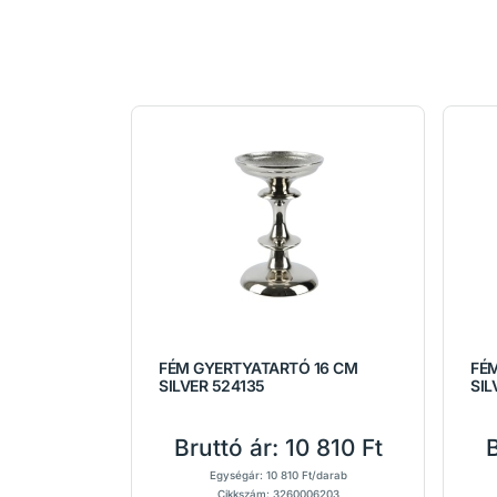
FÉM GYERTYATARTÓ 16 CM
FÉ
SILVER 524135
SIL
Bruttó ár:
10 810 Ft
B
Egységár: 10 810 Ft/darab
Cikkszám: 3260006203