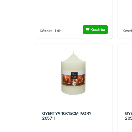
Kosárba
Készlet: 1 db
Készl
GYERTYA 10X15CM IVORY
GY
205711
205