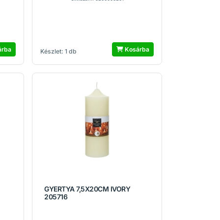
árba
Kosárba
Készlet: 1 db
GYERTYA 7,5X20CM IVORY
205716