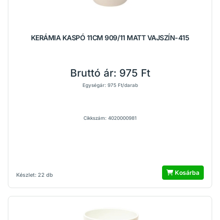
KERÁMIA KASPÓ 11CM 909/11 MATT VAJSZÍN-415
Bruttó ár:
975 Ft
Egységár: 975 Ft/darab
Cikkszám: 4020000981
Kosárba
Készlet: 22 db