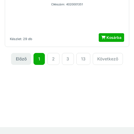
Cikkszám: 4020001351
Kosárba
Készlet: 29 db
Előző
1
2
3
13
Következő