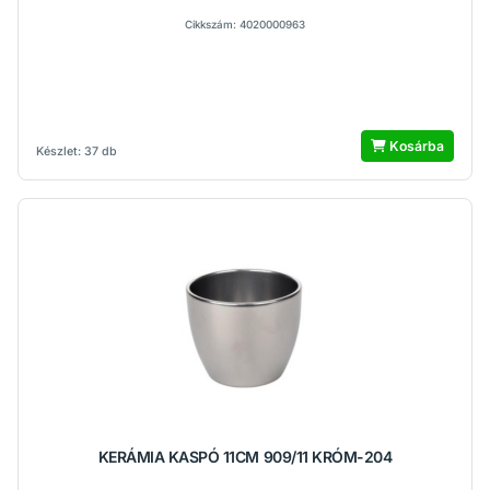
Cikkszám: 4020000963
Kosárba
Készlet: 37 db
KERÁMIA KASPÓ 11CM 909/11 KRÓM-204