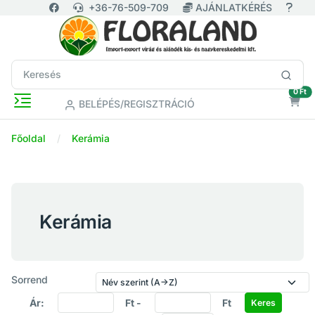
+36-76-509-709
AJÁNLATKÉRÉS
ür
0 Ft
BELÉPÉS/REGISZTRÁCIÓ
Főoldal
Kerámia
Kerámia
Sorrend
Ár:
Ft -
Ft