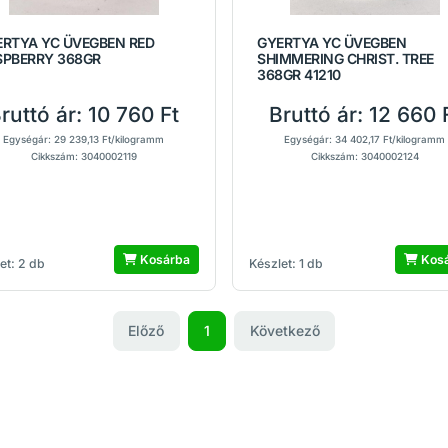
ERTYA YC ÜVEGBEN RED
GYERTYA YC ÜVEGBEN
SPBERRY 368GR
SHIMMERING CHRIST. TREE
368GR 41210
ruttó ár:
10 760 Ft
Bruttó ár:
12 660 
Egységár: 29 239,13 Ft/kilogramm
Egységár: 34 402,17 Ft/kilogramm
Cikkszám: 3040002119
Cikkszám: 3040002124
Kosárba
Kos
et: 2 db
Készlet: 1 db
Előző
1
Következő