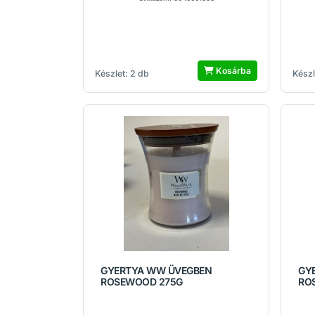
Kosárba
Készlet: 2 db
Készl
GYERTYA WW ÜVEGBEN
GY
ROSEWOOD 275G
RO