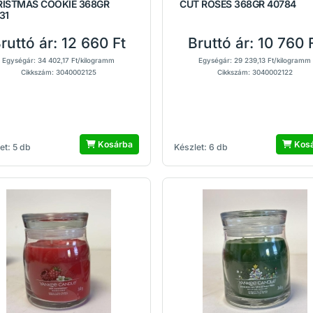
RISTMAS COOKIE 368GR
CUT ROSES 368GR 40784
31
ruttó ár:
12 660 Ft
Bruttó ár:
10 760 
Egységár: 34 402,17 Ft/kilogramm
Egységár: 29 239,13 Ft/kilogramm
Cikkszám: 3040002125
Cikkszám: 3040002122
Kosárba
Kos
et: 5 db
Készlet: 6 db