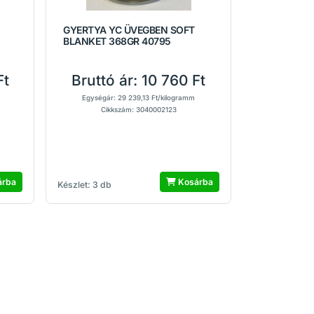
GYERTYA YC ÜVEGBEN SOFT
BLANKET 368GR 40795
Ft
Bruttó ár:
10 760 Ft
Egységár: 29 239,13 Ft/kilogramm
Cikkszám: 3040002123
árba
Kosárba
Készlet: 3 db