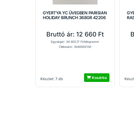
GYERTYA YC ÜVEGBEN PARISIAN
GY
HOLIDAY BRUNCH 368GR 42206
RA
Bruttó ár:
12 660 Ft
B
Egységár: 34 402,17 Ft/kilogramm
Cikkszám: 3040002130
Kosárba
Készlet: 7 db
Készl