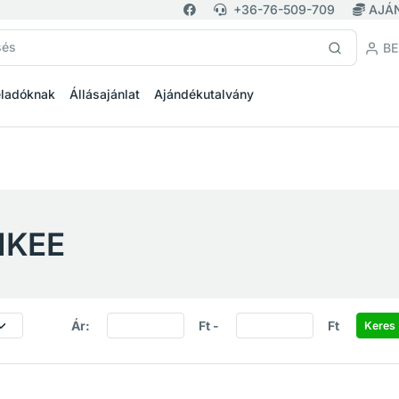
+36-76-509-709
AJÁ
BE
eladóknak
Állásajánlat
Ajándékutalvány
NKEE
Ár:
Ft -
Ft