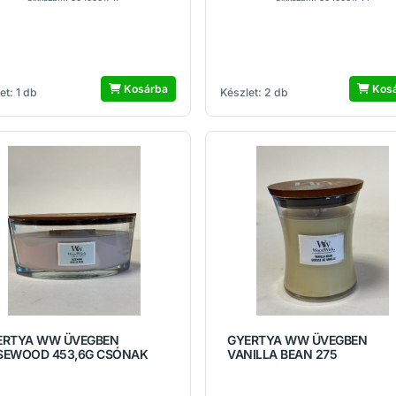
Kosárba
Kos
et: 1 db
Készlet: 2 db
ERTYA WW ÜVEGBEN
GYERTYA WW ÜVEGBEN
SEWOOD 453,6G CSÓNAK
VANILLA BEAN 275