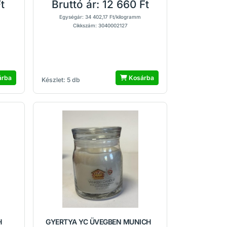
t
Bruttó ár:
12 660 Ft
Egységár: 34 402,17 Ft/kilogramm
Cikkszám: 3040002127
árba
Kosárba
Készlet: 5 db
H
GYERTYA YC ÜVEGBEN MUNICH