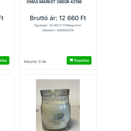
XMAS MARKET 368GR 42198
Ft
Bruttó ár:
12 660 Ft
Egységár: 34 402,17 Ft/kilogramm
Cikkszám: 3040002129
árba
Kosárba
Készlet: 8 db