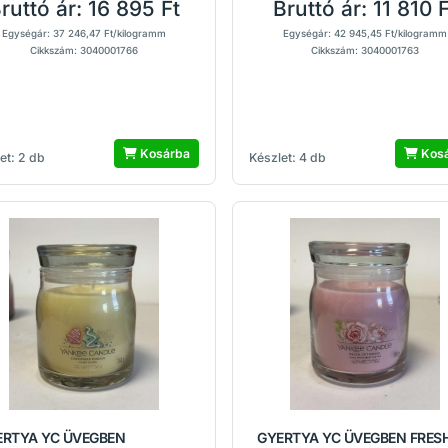
ruttó ár:
16 895 Ft
Bruttó ár:
11 810 F
Egységár: 37 246,47 Ft/kilogramm
Egységár: 42 945,45 Ft/kilogramm
Cikkszám: 3040001766
Cikkszám: 3040001763
Kosárba
Kos
et: 2 db
Készlet: 4 db
ERTYA YC ÜVEGBEN
GYERTYA YC ÜVEGBEN FRES