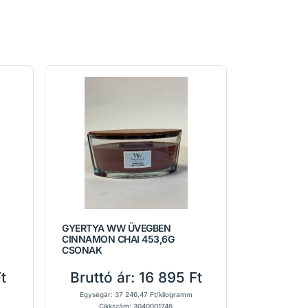
GYERTYA WW ÜVEGBEN
CINNAMON CHAI 453,6G
CSONAK
t
Bruttó ár:
16 895 Ft
Egységár: 37 246,47 Ft/kilogramm
Cikkszám: 3040001746