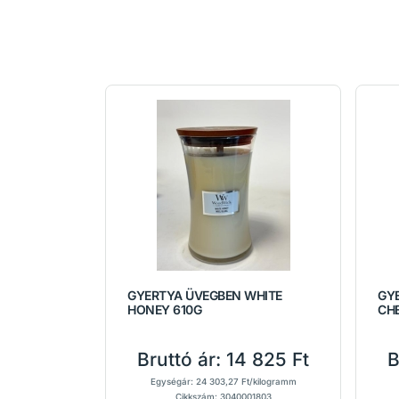
GYERTYA ÜVEGBEN WHITE
GY
HONEY 610G
CH
Bruttó ár:
14 825 Ft
B
Egységár: 24 303,27 Ft/kilogramm
Cikkszám: 3040001803