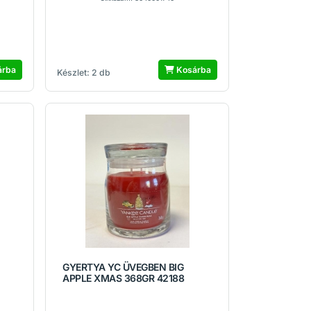
árba
Kosárba
Készlet: 2 db
GYERTYA YC ÜVEGBEN BIG
APPLE XMAS 368GR 42188