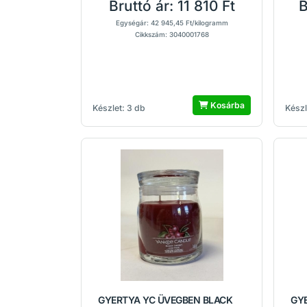
Bruttó ár:
11 810 Ft
B
Egységár: 42 945,45 Ft/kilogramm
Cikkszám: 3040001768
Kosárba
Készlet: 3 db
Készl
GYERTYA YC ÜVEGBEN BLACK
GY