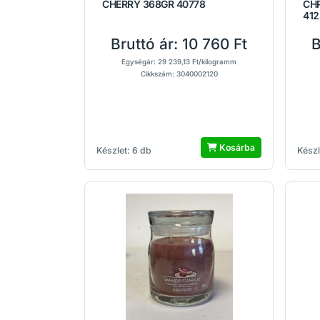
CHERRY 368GR 40778
CH
412
Bruttó ár:
10 760 Ft
B
Egységár: 29 239,13 Ft/kilogramm
Cikkszám: 3040002120
Kosárba
Készlet: 6 db
Készl