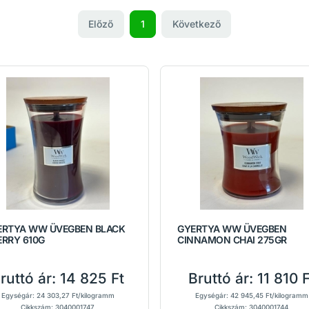
Előző
1
Következő
ERTYA WW ÜVEGBEN BLACK
GYERTYA WW ÜVEGBEN
ERRY 610G
CINNAMON CHAI 275GR
ruttó ár:
14 825 Ft
Bruttó ár:
11 810 F
Egységár: 24 303,27 Ft/kilogramm
Egységár: 42 945,45 Ft/kilogramm
Cikkszám: 3040001747
Cikkszám: 3040001744