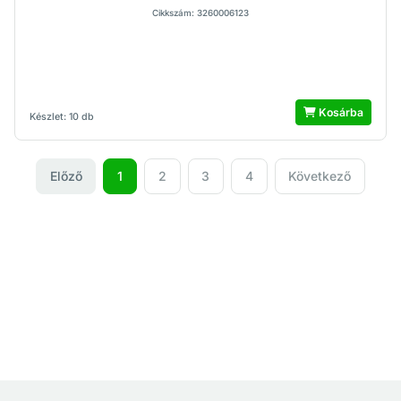
Cikkszám: 3260006123
Kosárba
Készlet: 10 db
Előző
1
2
3
4
Következő