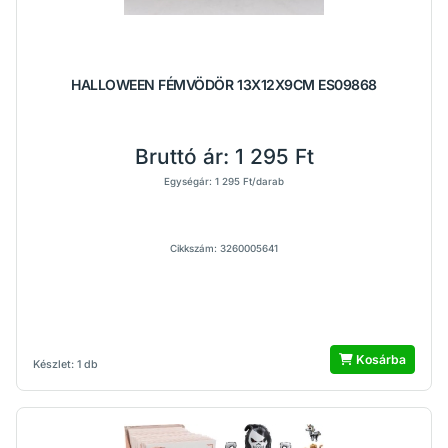
HALLOWEEN FÉMVÖDÖR 13X12X9CM ES09868
Bruttó ár:
1 295 Ft
Egységár: 1 295 Ft/darab
Cikkszám: 3260005641
Kosárba
Készlet: 1 db