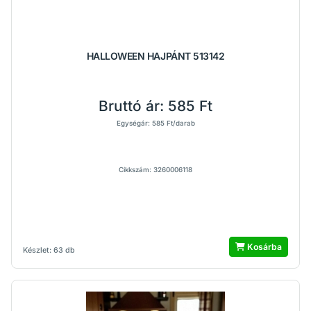
HALLOWEEN HAJPÁNT 513142
Bruttó ár:
585 Ft
Egységár: 585 Ft/darab
Cikkszám: 3260006118
Kosárba
Készlet: 63 db