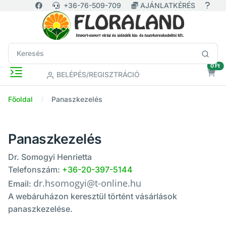
+36-76-509-709
AJÁNLATKÉRÉS
ür
0 Ft
BELÉPÉS/REGISZTRÁCIÓ
Főoldal
Panaszkezelés
Panaszkezelés
Dr. Somogyi Henrietta
Telefonszám:
+36-20-397-5144
dr.hsomogyi@t-online.hu
Email:
A webáruházon keresztül történt vásárlások
panaszkezelése.