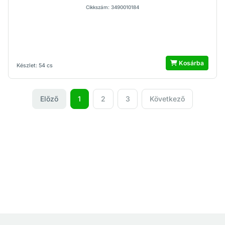
Cikkszám: 3490010184
Kosárba
Készlet: 54 cs
Előző
1
2
3
Következő