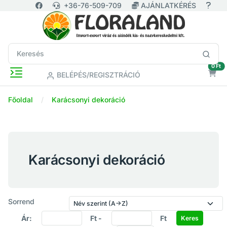
+36-76-509-709
AJÁNLATKÉRÉS
ür
0 Ft
BELÉPÉS/REGISZTRÁCIÓ
Főoldal
Karácsonyi dekoráció
Karácsonyi dekoráció
Sorrend
Ár:
Ft -
Ft