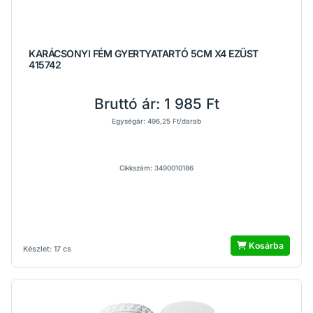
KARÁCSONYI FÉM GYERTYATARTÓ 5CM X4 EZÜST
415742
Bruttó ár:
1 985 Ft
Egységár: 496,25 Ft/darab
Cikkszám: 3490010186
Kosárba
Készlet: 17 cs