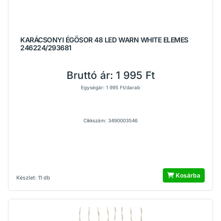
KARÁCSONYI ÉGÖSOR 48 LED WARN WHITE ELEMES
246224/293681
Bruttó ár:
1 995 Ft
Egységár: 1 995 Ft/darab
Cikkszám: 3490003546
Kosárba
Készlet: 11 db