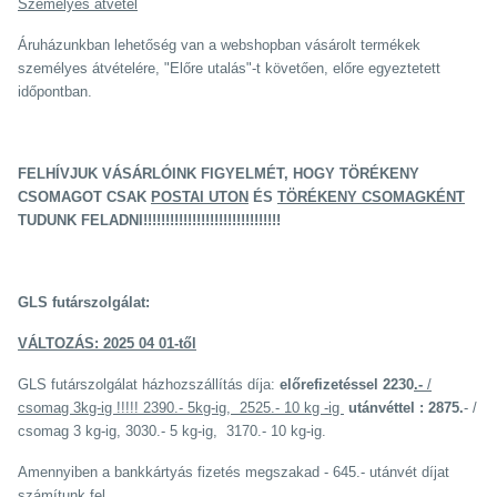
Személyes átvétel
Áruházunkban lehetőség van a webshopban vásárolt termékek
személyes átvételére, "Előre utalás"-t követően, előre egyeztetett
időpontban.
FELHÍVJUK VÁSÁRLÓINK FIGYELMÉT, HOGY TÖRÉKENY
CSOMAGOT CSAK
POSTAI UTON
ÉS
TÖRÉKENY CSOMAGKÉNT
TUDUNK FELADNI!!!!!!!!!!!!!!!!!!!!!!!!!!!!!!!
GLS futárszolgálat:
VÁLTOZÁS: 2025 04 01-től
GLS futárszolgálat házhozszállítás díja:
előrefizetéssel 2230
.-
/
csomag 3kg-ig !!!!! 2390.- 5kg-ig, 2525.- 10 kg -ig
utánvéttel : 2875.
- /
csomag 3 kg-ig, 3030.- 5 kg-ig, 3170.- 10 kg-ig.
Amennyiben a bankkártyás fizetés megszakad - 645.- utánvét díjat
számítunk fel.