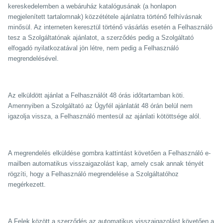
kereskedelemben a webáruház katalógusának (a honlapon
megjelenített tartalomnak) közzététele ajánlatra történő felhívásnak
minősül. Az interneten keresztül történő vásárlás esetén a Felhasználó
tesz a Szolgáltatónak ajánlatot, a szerződés pedig a Szolgáltató
elfogadó nyilatkozatával jön létre, nem pedig a Felhasználó
megrendelésével.
Az elküldött ajánlat a Felhasználót 48 órás időtartamban köti.
Amennyiben a Szolgáltató az Ügyfél ajánlatát 48 órán belül nem
igazolja vissza, a Felhasználó mentesül az ajánlati kötöttsége alól.
A megrendelés elküldése gombra kattintást követően a Felhasználó e-
mailben automatikus visszaigazolást kap, amely csak annak tényét
rögzíti, hogy a Felhasználó megrendelése a Szolgáltatóhoz
megérkezett.
A Felek között a szerződés az automatikus visszaigazolást követően a