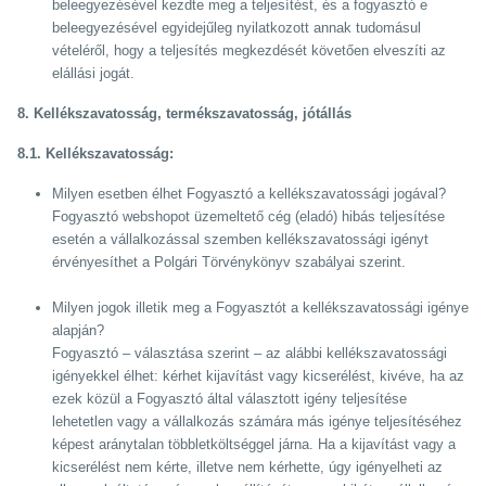
beleegyezésével kezdte meg a teljesítést, és a fogyasztó e
beleegyezésével egyidejűleg nyilatkozott annak tudomásul
vételéről, hogy a teljesítés megkezdését követően elveszíti az
elállási jogát.
8. Kellékszavatosság, termékszavatosság, jótállás
8.1. Kellékszavatosság:
Milyen esetben élhet Fogyasztó a kellékszavatossági jogával?
Fogyasztó webshopot üzemeltető cég (eladó) hibás teljesítése
esetén a vállalkozással szemben kellékszavatossági igényt
érvényesíthet a Polgári Törvénykönyv szabályai szerint.
Milyen jogok illetik meg a Fogyasztót a kellékszavatossági igénye
alapján?
Fogyasztó – választása szerint – az alábbi kellékszavatossági
igényekkel élhet: kérhet kijavítást vagy kicserélést, kivéve, ha az
ezek közül a Fogyasztó által választott igény teljesítése
lehetetlen vagy a vállalkozás számára más igénye teljesítéséhez
képest aránytalan többletköltséggel járna. Ha a kijavítást vagy a
kicserélést nem kérte, illetve nem kérhette, úgy igényelheti az