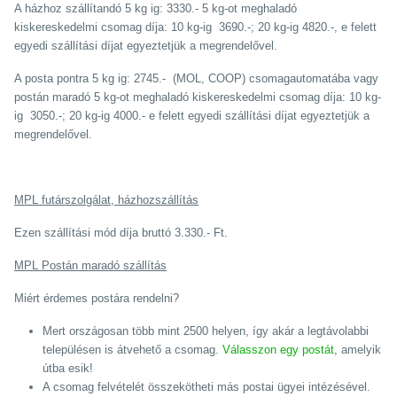
A házhoz szállítandó 5 kg ig: 3330.- 5 kg-ot meghaladó
kiskereskedelmi csomag díja: 10 kg-ig 3690.-; 20 kg-ig 4820.-, e felett
egyedi szállítási díjat egyeztetjük a megrendelővel.
A posta pontra 5 kg ig: 2745.- (MOL, COOP) csomagautomatába vagy
postán maradó 5 kg-ot meghaladó kiskereskedelmi csomag díja: 10 kg-
ig 3050.-; 20 kg-ig 4000.- e felett egyedi szállítási díjat egyeztetjük a
megrendelővel.
MPL futárszolgálat, házhozszállítás
Ezen szállítási mód díja bruttó 3.330.- Ft.
MPL Postán maradó szállítás
Miért érdemes postára rendelni?
Mert országosan több mint 2500 helyen, így akár a legtávolabbi
településen is átvehető a csomag.
Válasszon egy postát
, amelyik
útba esik!
A csomag felvételét összekötheti más postai ügyei intézésével.