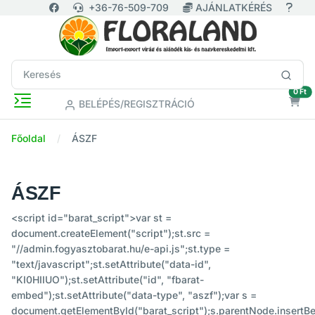
+36-76-509-709
AJÁNLATKÉRÉS
ür
0 Ft
BELÉPÉS/REGISZTRÁCIÓ
Főoldal
ÁSZF
ÁSZF
<script id="barat_script">var st =
document.createElement("script");st.src =
"//admin.fogyasztobarat.hu/e-api.js";st.type =
"text/javascript";st.setAttribute("data-id",
"KI0HIIUO");st.setAttribute("id", "fbarat-
embed");st.setAttribute("data-type", "aszf");var s =
document.getElementById("barat_script");s.parentNode.insertBe