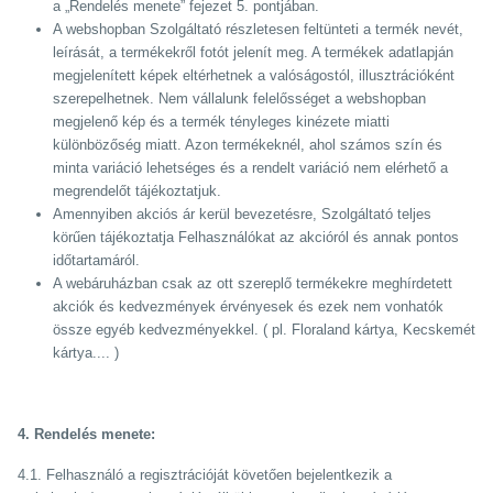
a „Rendelés menete” fejezet 5. pontjában.
A webshopban Szolgáltató részletesen feltünteti a termék nevét,
leírását, a termékekről fotót jelenít meg. A termékek adatlapján
megjelenített képek eltérhetnek a valóságostól, illusztrációként
szerepelhetnek. Nem vállalunk felelősséget a webshopban
megjelenő kép és a termék tényleges kinézete miatti
különbözőség miatt. Azon termékeknél, ahol számos szín és
minta variáció lehetséges és a rendelt variáció nem elérhető a
megrendelőt tájékoztatjuk.
Amennyiben akciós ár kerül bevezetésre, Szolgáltató teljes
körűen tájékoztatja Felhasználókat az akcióról és annak pontos
időtartamáról.
A webáruházban csak az ott szereplő termékekre meghírdetett
akciók és kedvezmények érvényesek és ezek nem vonhatók
össze egyéb kedvezményekkel. ( pl. Floraland kártya, Kecskemét
kártya.... )
4. Rendelés menete:
4.1. Felhasználó a regisztrációját követően bejelentkezik a