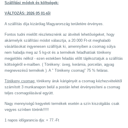
Szállítási módok és költségek:
VÁLTOZÁS: 2026 05 01-től
A szállítás díja kizárólag Magyarország területére érvényes.
Fontos tudni mielőtt részleteznénk az átvételi lehetőségeket, hogy
akármelyik szállítási módot választja, a 20.000 Ft-ot meghaladó
vásárlásokat ingyenesen szállítjuk ki, amennyiben a csomag súlya
nem haladja meg az 5 kg-ot és a termékek feladhatóak törékeny
megjelölés nélkül - ezen estekben feladás előtt tájékoztatjuk a szállítás
költségéről e-mailben. ( Törékeny: üveg, kerámia, porcelán, agyag
megnevezésű termékek ). A " Törékeny csomag" 75 % feláras.
Törékeny csomag:
törékeny áruk kárigényét a csomag kézhezvételétől
számított 3 munkanapon belül a postán lehet érvényesíteni a csomag
teljes csomagolásával együtt.
Nagy mennyiségű kegyeleti termékek esetén a szín kiszolgálás csak
vegyes színben törénik!!!!!
1 napos időgarancia dja: + 77.-Ft