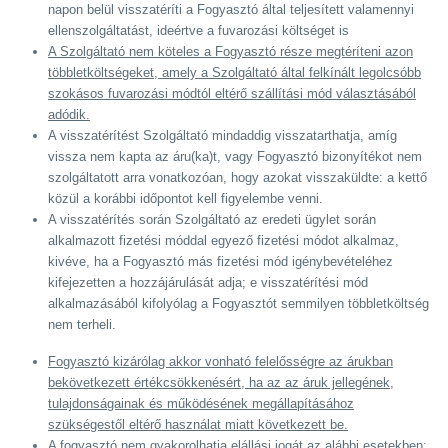
napon belül visszatéríti a Fogyasztó által teljesített valamennyi
ellenszolgáltatást, ideértve a fuvarozási költséget is
A Szolgáltató nem köteles a Fogyasztó része megtéríteni azon
többletköltségeket, amely a Szolgáltató által felkínált legolcsóbb
szokásos fuvarozási módtól eltérő szállítási mód választásából
adódik.
A visszatérítést Szolgáltató mindaddig visszatarthatja, amíg
vissza nem kapta az áru(ka)t, vagy Fogyasztó bizonyítékot nem
szolgáltatott arra vonatkozóan, hogy azokat visszaküldte: a kettő
közül a korábbi időpontot kell figyelembe venni.
A visszatérítés során Szolgáltató az eredeti ügylet során
alkalmazott fizetési móddal egyező fizetési módot alkalmaz,
kivéve, ha a Fogyasztó más fizetési mód igénybevételéhez
kifejezetten a hozzájárulását adja; e visszatérítési mód
alkalmazásából kifolyólag a Fogyasztót semmilyen többletköltség
nem terheli.
Fogyasztó kizárólag akkor vonható felelősségre az árukban
bekövetkezett értékcsökkenésért, ha az az áruk jellegének,
tulajdonságainak és működésének megállapításához
szükségestől eltérő használat miatt következett be.
A fogyasztó nem gyakorolhatja elállási jogát az alábbi esetekben: