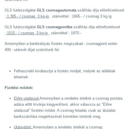
GLS futárszolgálat
GLS csomagautomata
szállítás díja
előrefizetéssel
:
1.385.- / csomag 3 kg-ig
utánvéttel : 1665.
- / csomag 3 kg ig
GLS futárszolgálat
GLS csomagpontba
szállítás díja
előrefizetéssel
:
1515.- / csomag 3 kg-ig,
utánvéttel : 1870.-
Amennyiben a bankkártyás fizetés megszakad - csomagpont estén
400.- utánvét díjat számítunk fel.
Felhasználó kiválasztja a fizetés módját, melyek az alábbiak
lehetnek:
Fizetési módok:
Előre utalással
Amennyiben a rendelés értékét a csomag postára
adása előtt kívánja kiegyenlíteni, akkor válassza az "Előre
utalással" fizetési módot. A csomag feladás csak az átutalás
bankszámlára megérkezését követően történik meg.
Utánvéttel:
Amennyiben a rendelés értékét a csomag