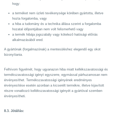
hogy:
a terméket nem üzleti tevékenysége körében gyártotta, illetve
hozta forgalomba, vagy
a hiba a tudomány és a technika állása szerint a forgalomba
hozatal időpontjában nem volt felismerhető vagy
a termék hibája jogszabály vagy kötelező hatósági előírás
alkalmazásából ered.
A gyártónak (forgalmazónak) a mentesüléshez elegendő egy okot
bizonyítania.
Felhívom figyelmét, hogy ugyanazon hiba miatt kellékszavatossági és
termékszavatossági igényt egyszerre, egymással párhuzamosan nem
érvényesíthet. Termékszavatossági igényének eredményes
érvényesítése esetén azonban a kicserélt termékre, illetve kijavított
részre vonatkozó kellékszavatossági igényét a gyártóval szemben
érvényesítheti.
8.3. Jótállás: