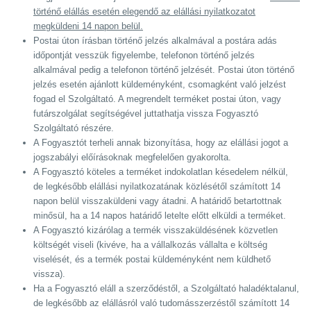
történő elállás esetén elegendő az elállási nyilatkozatot
megküldeni 14 napon belül.
Postai úton írásban történő jelzés alkalmával a postára adás
időpontját vesszük figyelembe, telefonon történő jelzés
alkalmával pedig a telefonon történő jelzését. Postai úton történő
jelzés esetén ajánlott küldeményként, csomagként való jelzést
fogad el Szolgáltató. A megrendelt terméket postai úton, vagy
futárszolgálat segítségével juttathatja vissza Fogyasztó
Szolgáltató részére.
A Fogyasztót terheli annak bizonyítása, hogy az elállási jogot a
jogszabályi előírásoknak megfelelően gyakorolta.
A Fogyasztó köteles a terméket indokolatlan késedelem nélkül,
de legkésőbb elállási nyilatkozatának közlésétől számított 14
napon belül visszaküldeni vagy átadni. A határidő betartottnak
minősül, ha a 14 napos határidő letelte előtt elküldi a terméket.
A Fogyasztó kizárólag a termék visszaküldésének közvetlen
költségét viseli (kivéve, ha a vállalkozás vállalta e költség
viselését, és a termék postai küldeményként nem küldhető
vissza).
Ha a Fogyasztó eláll a szerződéstől, a Szolgáltató haladéktalanul,
de legkésőbb az elállásról való tudomásszerzéstől számított 14