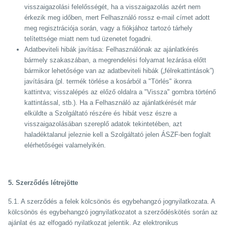
visszaigazolási felelősségét, ha a visszaigazolás azért nem
érkezik meg időben, mert Felhasználó rossz e-mail címet adott
meg regisztrációja során, vagy a fiókjához tartozó tárhely
telítettsége miatt nem tud üzenetet fogadni.
Adatbeviteli hibák javítása: Felhasználónak az ajánlatkérés
bármely szakaszában, a megrendelési folyamat lezárása előtt
bármikor lehetősége van az adatbeviteli hibák („félrekattintások”)
javítására (pl. termék törlése a kosárból a "Törlés" ikonra
kattintva; visszalépés az előző oldalra a "Vissza" gombra történő
kattintással, stb.). Ha a Felhasználó az ajánlatkérését már
elküldte a Szolgáltató részére és hibát vesz észre a
visszaigazolásában szereplő adatok tekintetében, azt
haladéktalanul jeleznie kell a Szolgáltató jelen ÁSZF-ben foglalt
elérhetőségei valamelyikén.
5. Szerződés létrejötte
5.1. A szerződés a felek kölcsönös és egybehangzó jognyilatkozata. A
kölcsönös és egybehangzó jognyilatkozatot a szerződéskötés során az
ajánlat és az elfogadó nyilatkozat jelentik. Az elektronikus