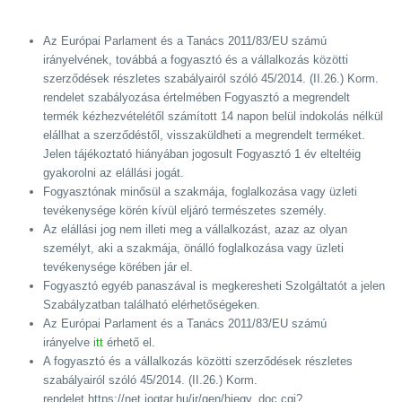
Az Európai Parlament és a Tanács 2011/83/EU számú
irányelvének, továbbá a fogyasztó és a vállalkozás közötti
szerződések részletes szabályairól szóló 45/2014. (II.26.) Korm.
rendelet szabályozása értelmében Fogyasztó a megrendelt
termék kézhezvételétől számított 14 napon belül indokolás nélkül
elállhat a szerződéstől, visszaküldheti a megrendelt terméket.
Jelen tájékoztató hiányában jogosult Fogyasztó 1 év elteltéig
gyakorolni az elállási jogát.
Fogyasztónak minősül a szakmája, foglalkozása vagy üzleti
tevékenysége körén kívül eljáró természetes személy.
Az elállási jog nem illeti meg a vállalkozást, azaz az olyan
személyt, aki a szakmája, önálló foglalkozása vagy üzleti
tevékenysége körében jár el.
Fogyasztó egyéb panaszával is megkeresheti Szolgáltatót a jelen
Szabályzatban található elérhetőségeken.
Az Európai Parlament és a Tanács 2011/83/EU számú
irányelve
itt
érhető el.
A fogyasztó és a vállalkozás közötti szerződések részletes
szabályairól szóló 45/2014. (II.26.) Korm.
rendelet
https://net.jogtar.hu/jr/gen/hjegy_doc.cgi?