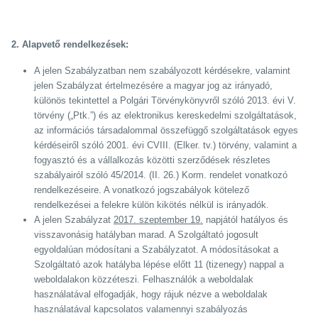
2. Alapvető rendelkezések:
A jelen Szabályzatban nem szabályozott kérdésekre, valamint
jelen Szabályzat értelmezésére a magyar jog az irányadó,
különös tekintettel a Polgári Törvénykönyvről szóló 2013. évi V.
törvény („Ptk.”) és az elektronikus kereskedelmi szolgáltatások,
az információs társadalommal összefüggő szolgáltatások egyes
kérdéseiről szóló 2001. évi CVIII. (Elker. tv.) törvény, valamint a
fogyasztó és a vállalkozás közötti szerződések részletes
szabályairól szóló 45/2014. (II. 26.) Korm. rendelet vonatkozó
rendelkezéseire. A vonatkozó jogszabályok kötelező
rendelkezései a felekre külön kikötés nélkül is irányadók.
A jelen Szabályzat
2017. szeptember 19.
napjától hatályos és
visszavonásig hatályban marad. A Szolgáltató jogosult
egyoldalúan módosítani a Szabályzatot. A módosításokat a
Szolgáltató azok hatályba lépése előtt 11 (tizenegy) nappal a
weboldalakon közzéteszi. Felhasználók a weboldalak
használatával elfogadják, hogy rájuk nézve a weboldalak
használatával kapcsolatos valamennyi szabályozás