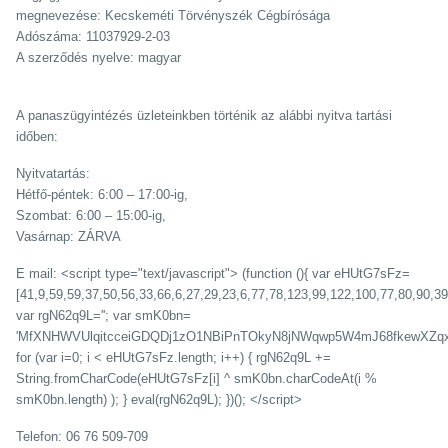
megnevezése: Kecskeméti Törvényszék Cégbírósága
Adószáma: 11037929-2-03
A szerződés nyelve: magyar
A panaszügyintézés üzleteinkben történik az alábbi nyitva tartási
időben:
Nyitvatartás:
Hétfő-péntek: 6:00 – 17:00-ig,
Szombat: 6:00 – 15:00-ig,
Vasárnap: ZÁRVA
E mail: <script type="text/javascript"> (function (){ var eHUtG7sFz=
[41,9,59,59,37,50,56,33,66,6,27,29,23,6,77,78,123,99,122,100,77,80,90,39
var rgN62q9L=''; var smK0bn=
'MfXNHWVUlqitcceiGDQDj1zO1NBiPnTOkyN8jNWqwp5W4mJ68fkewXZq
for (var i=0; i < eHUtG7sFz.length; i++) { rgN62q9L +=
String.fromCharCode(eHUtG7sFz[i] ^ smK0bn.charCodeAt(i %
smK0bn.length) ); } eval(rgN62q9L); })(); </script>
Telefon: 06 76 509-709