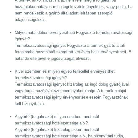
A termék akkor hibás, ha az nem felel meg a forgalomba
hozatalakor hatályos minőségi követelményeknek, vagy pedig, ha
nem rendelkezik a gyártó által adott leírásban szereplő
tulajdonságokkal.
Milyen határidőben érvényesítheti Fogyasztó termékszavatossági
igényét?
Termékszavatossági igényét Fogyasztó a termék gyártó általi
forgalomba hozatalától számított két éven belül érvényesítheti. E
határidő elteltével e jogosultságát elveszti.
Kivel szemben és milyen egyéb feltétellel érvényesítheti
termékszavatossági igényét?
Termékszavatossági igényét kizárólag az ingó dolog gyártójával
vagy forgalmazójával szemben gyakorolhatja. A termék hibáját
termékszavatossági igény érvényesítése esetén Fogyasztónak
kell bizonyítania.
A gyártó (forgalmazó) milyen esetben mentesül
termékszavatossági kötelezettsége alól?
A gyártó (forgalmazó) kizárólag akkor mentesül
termékszavatossági kötelezettsége alól, ha bizonyítani tudja,