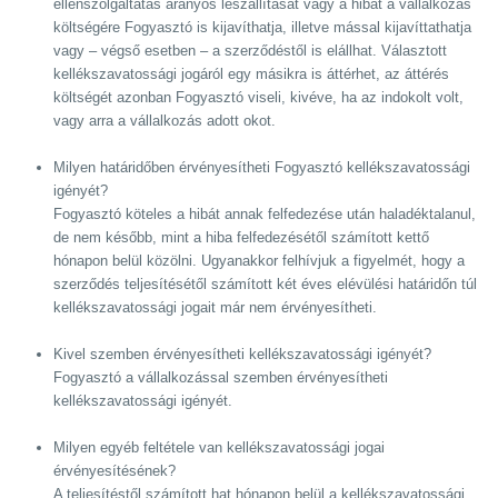
ellenszolgáltatás arányos leszállítását vagy a hibát a vállalkozás
költségére Fogyasztó is kijavíthatja, illetve mással kijavíttathatja
vagy – végső esetben – a szerződéstől is elállhat. Választott
kellékszavatossági jogáról egy másikra is áttérhet, az áttérés
költségét azonban Fogyasztó viseli, kivéve, ha az indokolt volt,
vagy arra a vállalkozás adott okot.
Milyen határidőben érvényesítheti Fogyasztó kellékszavatossági
igényét?
Fogyasztó köteles a hibát annak felfedezése után haladéktalanul,
de nem később, mint a hiba felfedezésétől számított kettő
hónapon belül közölni. Ugyanakkor felhívjuk a figyelmét, hogy a
szerződés teljesítésétől számított két éves elévülési határidőn túl
kellékszavatossági jogait már nem érvényesítheti.
Kivel szemben érvényesítheti kellékszavatossági igényét?
Fogyasztó a vállalkozással szemben érvényesítheti
kellékszavatossági igényét.
Milyen egyéb feltétele van kellékszavatossági jogai
érvényesítésének?
A teljesítéstől számított hat hónapon belül a kellékszavatossági