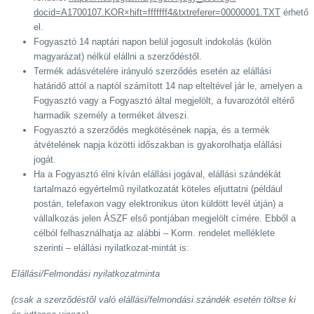
docid=A1700107.KOR×hift=fffffff4&txtreferer=00000001.TXT
érhető
el.
Fogyasztó 14 naptári napon belül jogosult indokolás (külön
magyarázat) nélkül elállni a szerződéstől.
Termék adásvételére irányuló szerződés esetén az elállási
határidő attól a naptól számított 14 nap elteltével jár le, amelyen a
Fogyasztó vagy a Fogyasztó által megjelölt, a fuvarozótól eltérő
harmadik személy a terméket átveszi.
Fogyasztó a szerződés megkötésének napja, és a termék
átvételének napja közötti időszakban is gyakorolhatja elállási
jogát.
Ha a Fogyasztó élni kíván elállási jogával, elállási szándékát
tartalmazó egyértelmű nyilatkozatát köteles eljuttatni (például
postán, telefaxon vagy elektronikus úton küldött levél útján) a
vállalkozás jelen ÁSZF első pontjában megjelölt címére. Ebből a
célból felhasználhatja az alábbi – Korm. rendelet melléklete
szerinti – elállási nyilatkozat-mintát is:
Elállási/Felmondási nyilatkozatminta
(csak a szerzõdéstõl való elállási/felmondási szándék esetén töltse ki