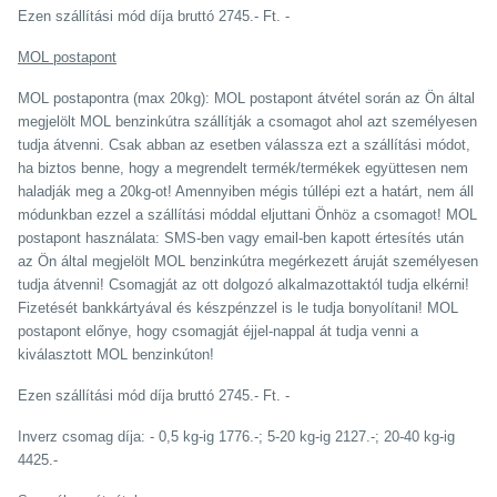
Ezen szállítási mód díja bruttó 2745.- Ft. -
MOL postapont
MOL postapontra (max 20kg): MOL postapont átvétel során az Ön által
megjelölt MOL benzinkútra szállítják a csomagot ahol azt személyesen
tudja átvenni. Csak abban az esetben válassza ezt a szállítási módot,
ha biztos benne, hogy a megrendelt termék/termékek együttesen nem
haladják meg a 20kg-ot! Amennyiben mégis túllépi ezt a határt, nem áll
módunkban ezzel a szállítási móddal eljuttani Önhöz a csomagot! MOL
postapont használata: SMS-ben vagy email-ben kapott értesítés után
az Ön által megjelölt MOL benzinkútra megérkezett áruját személyesen
tudja átvenni! Csomagját az ott dolgozó alkalmazottaktól tudja elkérni!
Fizetését bankkártyával és készpénzzel is le tudja bonyolítani! MOL
postapont előnye, hogy csomagját éjjel-nappal át tudja venni a
kiválasztott MOL benzinkúton!
Ezen szállítási mód díja bruttó 2745.- Ft. -
Inverz csomag díja: - 0,5 kg-ig 1776.-; 5-20 kg-ig 2127.-; 20-40 kg-ig
4425.-