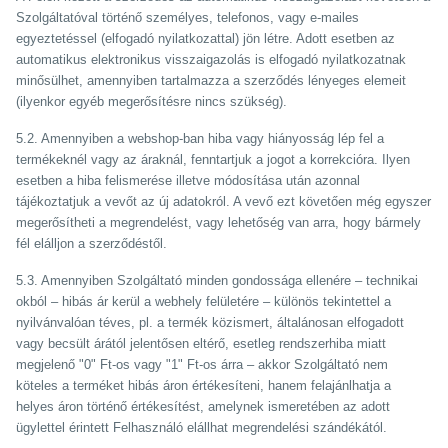
Szolgáltatóval történő személyes, telefonos, vagy e-mailes
egyeztetéssel (elfogadó nyilatkozattal) jön létre. Adott esetben az
automatikus elektronikus visszaigazolás is elfogadó nyilatkozatnak
minősülhet, amennyiben tartalmazza a szerződés lényeges elemeit
(ilyenkor egyéb megerősítésre nincs szükség).
5.2. Amennyiben a webshop-ban hiba vagy hiányosság lép fel a
termékeknél vagy az áraknál, fenntartjuk a jogot a korrekcióra. Ilyen
esetben a hiba felismerése illetve módosítása után azonnal
tájékoztatjuk a vevőt az új adatokról. A vevő ezt követően még egyszer
megerősítheti a megrendelést, vagy lehetőség van arra, hogy bármely
fél elálljon a szerződéstől.
5.3. Amennyiben Szolgáltató minden gondossága ellenére – technikai
okból – hibás ár kerül a webhely felületére – különös tekintettel a
nyilvánvalóan téves, pl. a termék közismert, általánosan elfogadott
vagy becsült árától jelentősen eltérő, esetleg rendszerhiba miatt
megjelenő "0" Ft-os vagy "1" Ft-os árra – akkor Szolgáltató nem
köteles a terméket hibás áron értékesíteni, hanem felajánlhatja a
helyes áron történő értékesítést, amelynek ismeretében az adott
ügylettel érintett Felhasználó elállhat megrendelési szándékától.