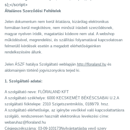
s);</script>
Általános Szerződési Feltételek
Jelen dokumentum nem kerül iktatásra, kizárólag elektronikus
formában kerül megkötésre, nem minősül írásbeli szerződésnek,
magyar nyelven íródik, magatartási kódexre nem utal. A webshop
működésével, megrendelési, és szállítási folyamatával kapcsolatosan
felmerülő kérdések esetén a megadott elérhetőségeinken
rendelkezésére állunk.
Jelen ÁSZF hatálya Szolgáltató weblapján
http://floraland.hu
és
aldomainjein történő jogviszonyokra terjed ki.
1. Szolgáltató adatai:
A szolgáltató neve: FLÓRALAND KFT
A szolgáltató székhelye: 6000 KECSKEMÉT BÉKÉSCSABAI U.2.A
szolgáltató fióktelepe: 2310 Szigetszentmiklós, 0188/79. hrsz.
A szolgáltató elérhetősége, az igénybe vevőkkel való kapcsolattartásra
szolgáló, rendszeresen használt elektronikus levelezési címe:
webaruhaz@floraland.hu
Cégjegyzékszáma: 03-09-103173Nyilvántartásba vevő szerv