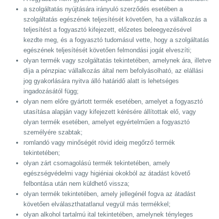
a szolgáltatás nyújtására irányuló szerződés esetében a
szolgáltatás egészének teljesítését követően, ha a vállalkozás a
teljesítést a fogyasztó kifejezett, előzetes beleegyezésével
kezdte meg, és a fogyasztó tudomásul vette, hogy a szolgáltatás
egészének teljesítését követően felmondási jogát elveszíti;
olyan termék vagy szolgáltatás tekintetében, amelynek ára, illetve
díja a pénzpiac vállalkozás által nem befolyásolható, az elállási
jog gyakorlására nyitva álló határidő alatt is lehetséges
ingadozásától függ;
olyan nem előre gyártott termék esetében, amelyet a fogyasztó
utasítása alapján vagy kifejezett kérésére állítottak elő, vagy
olyan termék esetében, amelyet egyértelműen a fogyasztó
személyére szabtak;
romlandó vagy minőségét rövid ideig megőrző termék
tekintetében;
olyan zárt csomagolású termék tekintetében, amely
egészségvédelmi vagy higiéniai okokból az átadást követő
felbontása után nem küldhető vissza;
olyan termék tekintetében, amely jellegénél fogva az átadást
követően elválaszthatatlanul vegyül más termékkel;
olyan alkohol tartalmú ital tekintetében, amelynek tényleges