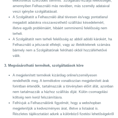
elektronikus szerződés semmis. Szolgáltató kizárja felelősségét,
amennyiben Felhasználó más nevében, más személy adataival
veszi igénybe szolgáltatásait.
A Szolgáltatót a Felhasználó által tévesen és/vagy pontatlanul
megadott adatokra visszavezethető szállítási késedelemért,
illetve egyéb problémáért, hibáért semminemű felelősség nem
terheli.
A Szolgáltatót nem terheli felelősség az abból adódó károkért, ha
Felhasználó a jelszavát elfelejti, vagy az illetéktelenek számára
bármely nem a Szolgáltatónak felróható okból hozzáférhetővé
válik.
3. Megvásárolható termékek, szolgáltatások köre
A megjelenített termékek kizárólag online/személyesen
rendelhetők meg. A termékekre vonatkozóan megjelenített árak
forintban értendők, tartalmazzák a törvényben előírt áfát, azonban
nem tartalmazzák a házhoz szállítás díját. Külön csomagolási
költség nem kerül felszámításra.
Felhívjuk a Felhasználóink figyelmét, hogy a webshopban
megjelenítjük a kedvezményes árat, illetve a listaárat is.
Részletes tájékoztatást adunk a különböző fizetési lehetőségekről