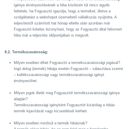
igénye érvényesítésének a hiba közlésén túl nincs egyéb
feltétele, ha Fogyasztó igazolja, hogy a terméket, illetve a
szolgáltatást a webshopot üzemeltető vállalkozás nyújtotta. A
teljesítéstől számított hat hónap eltelte után azonban már
Fogyasztó köteles bizonyítani, hogy az Fogyasztó által felismert
hiba már a teljesítés időpontjában is megvolt.
8.2. Termékszavatosság:
Milyen esetben élhet Fogyasztó a termékszavatossági jogával?
Ingó dolog (termék) hibája esetén Fogyasztó – választása szerint
– kellékszavatossági vagy termékszavatossági igényt
érvényesíthet.
Milyen jogok illetik meg Fogyasztót termékszavatossági igénye
alapján?
Termékszavatossági igényként Fogyasztót kizárólag a hibás
termék kijavítását vagy kicserélését kérheti.
Milyen esetben minősül a termék hibásnak?