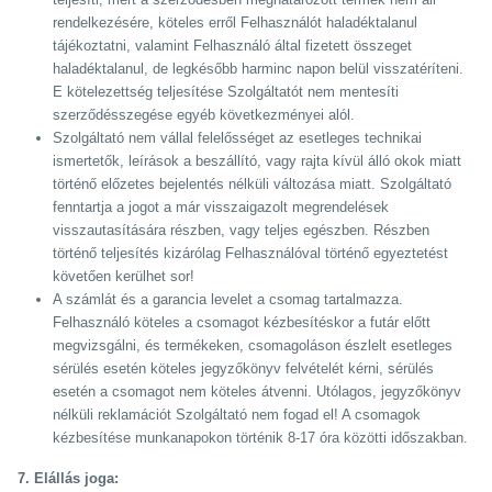
rendelkezésére, köteles erről Felhasználót haladéktalanul
tájékoztatni, valamint Felhasználó által fizetett összeget
haladéktalanul, de legkésőbb harminc napon belül visszatéríteni.
E kötelezettség teljesítése Szolgáltatót nem mentesíti
szerződésszegése egyéb következményei alól.
Szolgáltató nem vállal felelősséget az esetleges technikai
ismertetők, leírások a beszállító, vagy rajta kívül álló okok miatt
történő előzetes bejelentés nélküli változása miatt. Szolgáltató
fenntartja a jogot a már visszaigazolt megrendelések
visszautasítására részben, vagy teljes egészben. Részben
történő teljesítés kizárólag Felhasználóval történő egyeztetést
követően kerülhet sor!
A számlát és a garancia levelet a csomag tartalmazza.
Felhasználó köteles a csomagot kézbesítéskor a futár előtt
megvizsgálni, és termékeken, csomagoláson észlelt esetleges
sérülés esetén köteles jegyzőkönyv felvételét kérni, sérülés
esetén a csomagot nem köteles átvenni. Utólagos, jegyzőkönyv
nélküli reklamációt Szolgáltató nem fogad el! A csomagok
kézbesítése munkanapokon történik 8-17 óra közötti időszakban.
7. Elállás joga: