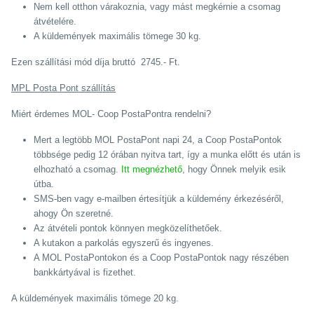
Nem kell otthon várakoznia, vagy mást megkérnie a csomag
átvételére.
A küldemények maximális tömege 30 kg.
Ezen szállítási mód díja bruttó 2745.- Ft.
MPL Posta Pont szállítás
Miért érdemes MOL- Coop PostaPontra rendelni?
Mert a legtöbb MOL PostaPont napi 24, a Coop PostaPontok
többsége pedig 12 órában nyitva tart, így a munka előtt és után is
elhozható a csomag.
Itt megnézhető
, hogy Önnek melyik esik
útba.
SMS-ben vagy e-mailben értesítjük a küldemény érkezéséről,
ahogy Ön szeretné.
Az átvételi pontok könnyen megközelíthetőek.
A kutakon a parkolás egyszerű és ingyenes.
A MOL PostaPontokon és a Coop PostaPontok nagy részében
bankkártyával is fizethet.
A küldemények maximális tömege 20 kg.