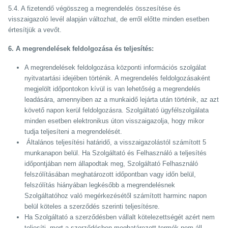
5.4. A fizetendő végösszeg a megrendelés összesítése és
visszaigazoló levél alapján változhat, de erről előtte minden esetben
értesítjük a vevőt.
6. A megrendelések feldolgozása és teljesítés:
A megrendelések feldolgozása központi információs szolgálat
nyitvatartási idejében történik. A megrendelés feldolgozásaként
megjelölt időpontokon kívül is van lehetőség a megrendelés
leadására, amennyiben az a munkaidő lejárta után történik, az azt
követő napon kerül feldolgozásra. Szolgáltató ügyfélszolgálata
minden esetben elektronikus úton visszaigazolja, hogy mikor
tudja teljesíteni a megrendelését.
Általános teljesítési határidő, a visszaigazolástól számított 5
munkanapon belül. Ha Szolgáltató és Felhasználó a teljesítés
időpontjában nem állapodtak meg, Szolgáltató Felhasználó
felszólításában meghatározott időpontban vagy időn belül,
felszólítás hiányában legkésőbb a megrendelésnek
Szolgáltatóhoz való megérkezésétől számított harminc napon
belül köteles a szerződés szerinti teljesítésre.
Ha Szolgáltató a szerződésben vállalt kötelezettségét azért nem
teljesíti, mert a szerződésben meghatározott termék nem áll