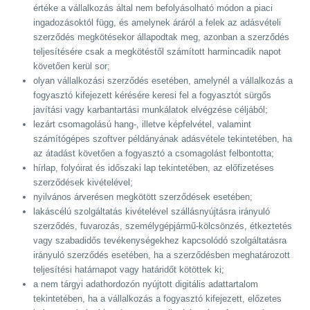
értéke a vállalkozás által nem befolyásolható módon a piaci
ingadozásoktól függ, és amelynek áráról a felek az adásvételi
szerződés megkötésekor állapodtak meg, azonban a szerződés
teljesítésére csak a megkötéstől számított harmincadik napot
követően kerül sor;
olyan vállalkozási szerződés esetében, amelynél a vállalkozás a
fogyasztó kifejezett kérésére keresi fel a fogyasztót sürgős
javítási vagy karbantartási munkálatok elvégzése céljából;
lezárt csomagolású hang-, illetve képfelvétel, valamint
számítógépes szoftver példányának adásvétele tekintetében, ha
az átadást követően a fogyasztó a csomagolást felbontotta;
hírlap, folyóirat és időszaki lap tekintetében, az előfizetéses
szerződések kivételével;
nyilvános árverésen megkötött szerződések esetében;
lakáscélú szolgáltatás kivételével szállásnyújtásra irányuló
szerződés, fuvarozás, személygépjármű-kölcsönzés, étkeztetés
vagy szabadidős tevékenységekhez kapcsolódó szolgáltatásra
irányuló szerződés esetében, ha a szerződésben meghatározott
teljesítési határnapot vagy határidőt kötöttek ki;
a nem tárgyi adathordozón nyújtott digitális adattartalom
tekintetében, ha a vállalkozás a fogyasztó kifejezett, előzetes