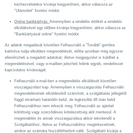
kézhezvételekor kívánja kiegyenlíteni, akkor válassza az
"Utánvétel" fizetési módot.
Online bankkártyás:
Amennyiben a rendelés értékét a rendelés
elküldésével egy időben kívánja kiegyenlíteni, akkor válassza az
"Bankkártyával online" fizetési módot.
Az adatok megadását követően Felhasználó a ”Tovább” gombra
kattintva tudja elküldeni megrendelését, előtte azonban még egyszer
ellenőrizheti a megadott adatokat, illetve megjegyzést is küldhet a
megrendelésével, vagy e-mailben jelezheti felénk egyéb, rendeléssel
kapcsolatos kívánságát.
Felhasználó e-mail-ben a megrendelés elküldését követően
visszaigazolást kap. Amennyiben e visszaigazolás Felhasználó
megrendelésének elküldésétől számított, a szolgáltatás jellegétől
függő elvárható határidőn belül, de legkésőbb 48 órán belül
Felhasználóhoz nem érkezik meg, Felhasználó az ajánlati
kötöttség vagy szerződéses kötelezettség alól mentesül. A
megrendelés és annak visszaigazolása akkor tekintendő a
Szolgáltatóhoz, illetve az Felhasználóhoz megérkezettnek,
amikor az számára hozzáférhetővé válik. Szolgáltató kizárja a