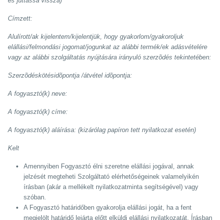
és juttassa vissza)
Címzett:
Alulírott/ak kijelentem/kijelentjük, hogy gyakorlom/gyakoroljuk
elállási/felmondási jogomat/jogunkat az alábbi termék/ek adásvételére
vagy az alábbi szolgáltatás nyújtására irányuló szerzõdés tekintetében:
Szerzõdéskötésidõpontja /átvétel idõpontja:
A fogyasztó(k) neve:
A fogyasztó(k) címe:
A fogyasztó(k) aláírása: (kizárólag papíron tett nyilatkozat esetén)
Kelt
Amennyiben Fogyasztó élni szeretne elállási jogával, annak
jelzését megteheti Szolgáltató elérhetőségeinek valamelyikén
írásban (akár a mellékelt nyilatkozatminta segítségével) vagy
szóban.
A Fogyasztó határidőben gyakorolja elállási jogát, ha a fent
megjelölt határidő lejárta előtt elküldi elállási nyilatkozatát.
Írásban