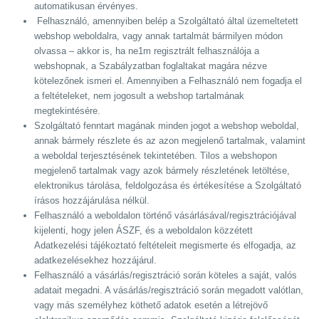
automatikusan érvényes.
Felhasználó, amennyiben belép a Szolgáltató által üzemeltetett
webshop weboldalra, vagy annak tartalmát bármilyen módon
olvassa – akkor is, ha ne1m regisztrált felhasználója a
webshopnak, a Szabályzatban foglaltakat magára nézve
kötelezőnek ismeri el. Amennyiben a Felhasználó nem fogadja el
a feltételeket, nem jogosult a webshop tartalmának
megtekintésére.
Szolgáltató fenntart magának minden jogot a webshop weboldal,
annak bármely részlete és az azon megjelenő tartalmak, valamint
a weboldal terjesztésének tekintetében. Tilos a webshopon
megjelenő tartalmak vagy azok bármely részletének letöltése,
elektronikus tárolása, feldolgozása és értékesítése a Szolgáltató
írásos hozzájárulása nélkül.
Felhasználó a weboldalon történő vásárlásával/regisztrációjával
kijelenti, hogy jelen ÁSZF, és a weboldalon közzétett
Adatkezelési tájékoztató feltételeit megismerte és elfogadja, az
adatkezelésekhez hozzájárul.
Felhasználó a vásárlás/regisztráció során köteles a saját, valós
adatait megadni. A vásárlás/regisztráció során megadott valótlan,
vagy más személyhez köthető adatok esetén a létrejövő