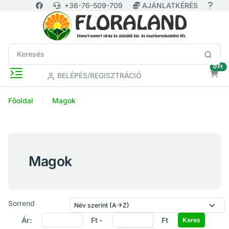
+36-76-509-709
AJÁNLATKÉRÉS
ür
0 Ft
BELÉPÉS/REGISZTRÁCIÓ
Főoldal
Magok
Magok
Sorrend
Ár:
Ft -
Ft