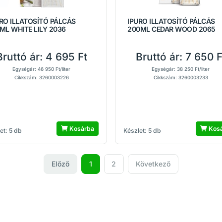
RO ILLATOSÍTÓ PÁLCÁS
IPURO ILLATOSÍTÓ PÁLCÁS
ML WHITE LILY 2036
200ML CEDAR WOOD 2065
Bruttó ár:
4 695 Ft
Bruttó ár:
7 650 F
Egységár: 46 950 Ft/liter
Egységár: 38 250 Ft/liter
Cikkszám: 3260003226
Cikkszám: 3260003233
Kosárba
Kos
et: 5 db
Készlet: 5 db
Előző
1
2
Következő