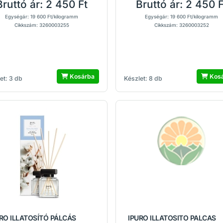
Bruttó ár:
2 450 Ft
Bruttó ár:
2 450 F
Egységár: 19 600 Ft/kilogramm
Egységár: 19 600 Ft/kilogramm
Cikkszám: 3260003255
Cikkszám: 3260003252
Kosárba
Kos
et: 3 db
Készlet: 8 db
RO ILLATOSÍTÓ PÁLCÁS
IPURO ILLATOSITO PALCAS