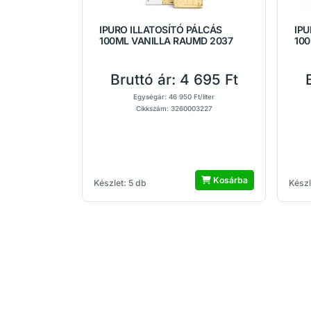
IPURO ILLATOSÍTÓ PÁLCÁS
IPU
100ML VANILLA RAUMD 2037
100
Bruttó ár:
4 695 Ft
Egységár: 46 950 Ft/liter
Cikkszám: 3260003227
Kosárba
Készlet: 5 db
Készl