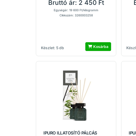
Bruttó ár:
2 450 Ft
Egységár: 19 600 Ft/kilogramm
Cikkszám: 3260003258
Kosárba
Készlet: 5 db
Készl
IPURO ILLATOSÍTÓ PÁLCÁS
IPU