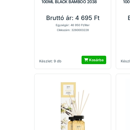
100ML BLACK BAMBOO 2038
100
Bruttó ár:
4 695 Ft
Egységár: 46 950 Ft/liter
Cikkszám: 3260003228
Kosárba
Készlet: 9 db
Készl