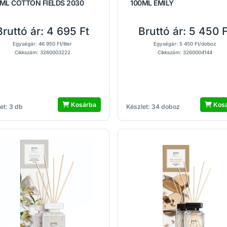
ML COTTON FIELDS 2030
100ML EMILY
Bruttó ár:
4 695 Ft
Bruttó ár:
5 450 F
Egységár: 46 950 Ft/liter
Egységár: 5 450 Ft/doboz
Cikkszám: 3260003222
Cikkszám: 3260004144
Kosárba
Kos
et: 3 db
Készlet: 34 doboz