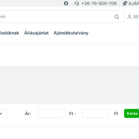
+36-76-509-709
AJÁ
BE
eladóknak
Állásajánlat
Ajándékutalvány
Ár:
Ft -
Ft