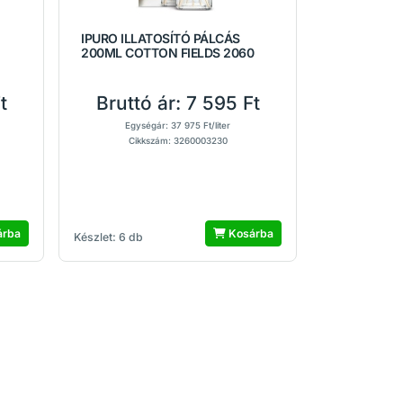
IPURO ILLATOSÍTÓ PÁLCÁS
200ML COTTON FIELDS 2060
t
Bruttó ár:
7 595 Ft
Egységár: 37 975 Ft/liter
Cikkszám: 3260003230
árba
Kosárba
Készlet: 6 db