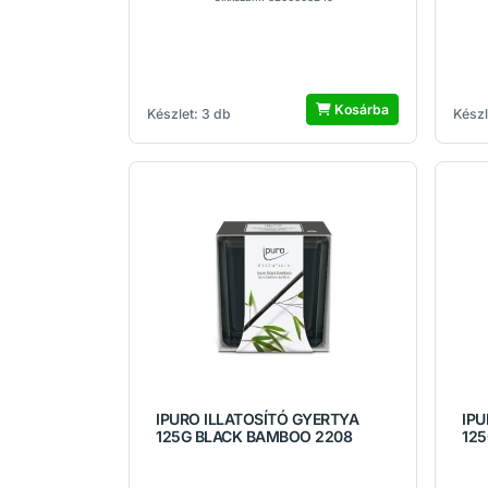
Kosárba
Készlet: 3 db
Készl
IPURO ILLATOSÍTÓ GYERTYA
IPU
125G BLACK BAMBOO 2208
12