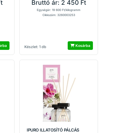
t
Bruttó ár:
2 450 Ft
Egységár: 19 600 Ft/kilogramm
Cikkszám: 3260003253
árba
Kosárba
Készlet: 1 db
IPURO ILLATOSÍTÓ PÁLCÁS