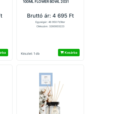
100ML FLOWER BOWL 2031
t
Bruttó ár:
4 695 Ft
Egységár: 46 950 Ft/liter
Cikkszám: 3260003223
árba
Kosárba
Készlet: 1 db