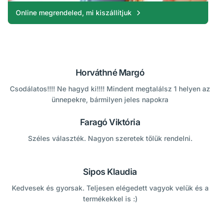
Online megrendeled, mi kiszállítjuk
Horváthné Margó
Csodálatos!!!! Ne hagyd ki!!!! Mindent megtalálsz 1 helyen az
ünnepekre, bármilyen jeles napokra
Faragó Viktória
Széles választék. Nagyon szeretek tőlük rendelni.
Sipos Klaudia
Kedvesek és gyorsak. Teljesen elégedett vagyok velük és a
termékekkel is :)