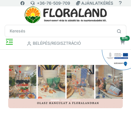
+36-76-509-709
AJÁNLATKÉRÉS
ür
0 Ft
BELÉPÉS/REGISZTRÁCIÓ
Previous
Next