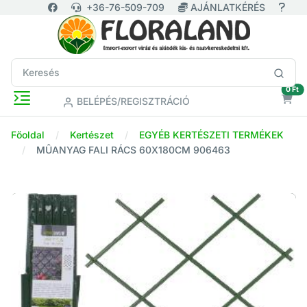
+36-76-509-709
AJÁNLATKÉRÉS
ür
0 Ft
BELÉPÉS/REGISZTRÁCIÓ
Főoldal
Kertészet
EGYÉB KERTÉSZETI TERMÉKEK
MÛANYAG FALI RÁCS 60X180CM 906463