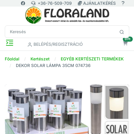
+36-76-509-709
AJÁNLATKÉRÉS
ür
0 Ft
BELÉPÉS/REGISZTRÁCIÓ
Főoldal
Kertészet
EGYÉB KERTÉSZETI TERMÉKEK
DEKOR SOLAR LÁMPA 35CM 074736