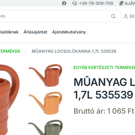
+36-76-509-709
AJÁ
BE
eladóknak
Állásajánlat
Ajándékutalvány
 TERMÉKEK
MÛANYAG LOCSOLÓKANNA 1,7L 535539
EGYÉB KERTÉSZETI TERMÉKE
MÛANYAG 
1,7L 535539
Bruttó ár:
1 065 Ft