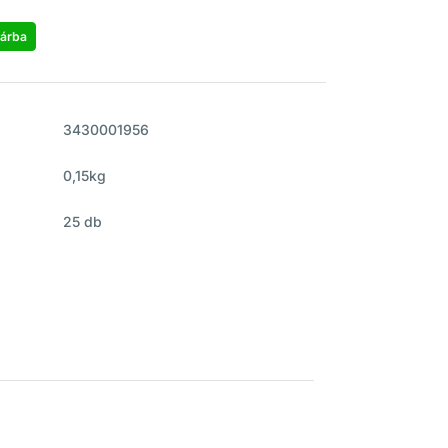
árba
3430001956
0,15kg
25 db