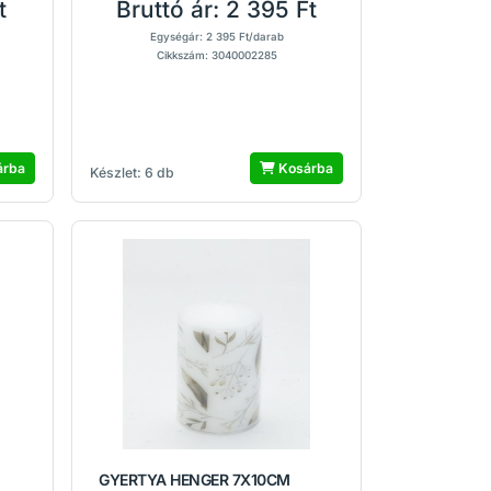
t
Bruttó ár:
2 395 Ft
Egységár: 2 395 Ft/darab
Cikkszám: 3040002285
árba
Kosárba
Készlet: 6 db
GYERTYA HENGER 7X10CM