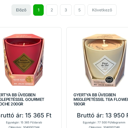
Előző
1
2
3
5
Következő
ERTYA BB ÜVEGBEN
GYERTYA BB ÜVEGBEN
GLEPETÉSSEL GOURMET
MEGLEPETÉSSEL TEA FLOWE
IOCHE 200GR
180GR
ruttó ár:
15 365 Ft
Bruttó ár:
13 950 
Egységár: 15 365 Ft/darab
Egységár: 77 500 Ft/kilogramm
Cikkszám: 3040002144
Cikkszám: 3040002146