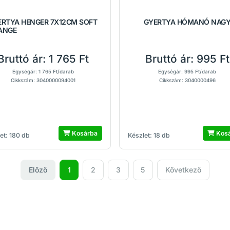
ERTYA HENGER 7X12CM SOFT
GYERTYA HÓMANÓ NAG
ANGE
Bruttó ár:
1 765 Ft
Bruttó ár:
995 Ft
Egységár: 1 765 Ft/darab
Egységár: 995 Ft/darab
Cikkszám: 3040000094001
Cikkszám: 3040000496
Kosárba
Kos
et: 180 db
Készlet: 18 db
Előző
1
2
3
5
Következő