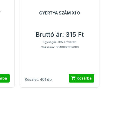
Y
GYERTYA SZÁM X1 0
Bruttó ár:
315 Ft
Egységár: 315 Ft/darab
Cikkszám: 3040000102000
árba
Kosárba
Készlet: 401 db