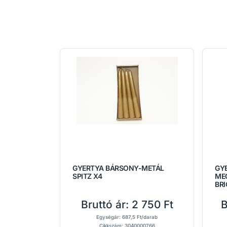
GYERTYA BÁRSONY-METÁL
GY
SPITZ X4
ME
BR
Bruttó ár:
2 750 Ft
B
Egységár: 687,5 Ft/darab
Cikkszám: 3040000766