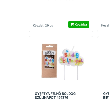
Kosárba
Készlet: 29 cs
Készl
GYERTYA FELHŐ BOLDOG
GY
SZÜLINAPOT 497376
BIR