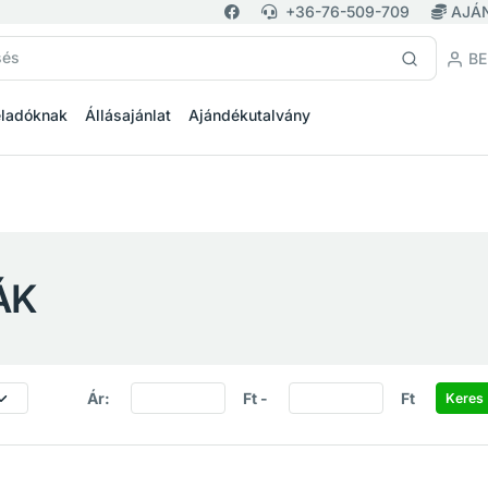
+36-76-509-709
AJÁ
BE
eladóknak
Állásajánlat
Ajándékutalvány
ÁK
Ár:
Ft -
Ft