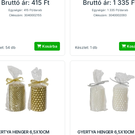
Bruttó ár:
415 Ft
Bruttó ár:
1 335 F
Egységár: 415 Ft/darab
Egységár: 1 335 Ft/darab
Cikkszám: 3040002155
Cikkszám: 3040002093
Kosárba
Kos
et: 54 db
Készlet: 1 db
ERTYA HENGER 6,5X10CM
GYERTYA HENGER 6,5X10CM