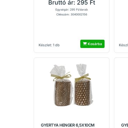
Bruttó ár:
295 Ft
Egységár: 295 Ft/darab
Cikkszám: 3040002156
Kosárba
Készlet: 1 db
Készl
GYERTYA HENGER 6,5X10CM
GY