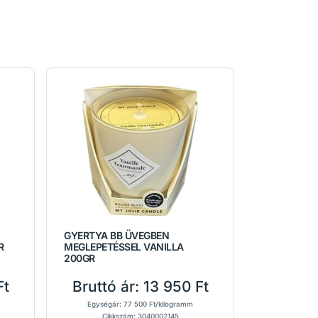
GYERTYA BB ÜVEGBEN
R
MEGLEPETÉSSEL VANILLA
200GR
Ft
Bruttó ár:
13 950 Ft
Egységár: 77 500 Ft/kilogramm
Cikkszám: 3040002145