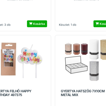
Kosárba
Kos
et: 3 db
Készlet: 1 db
ERTYA FELHŐ HAPPY
GYERTYA HATSZÖG 7X10CM
THDAY 497375
METÁL MIX