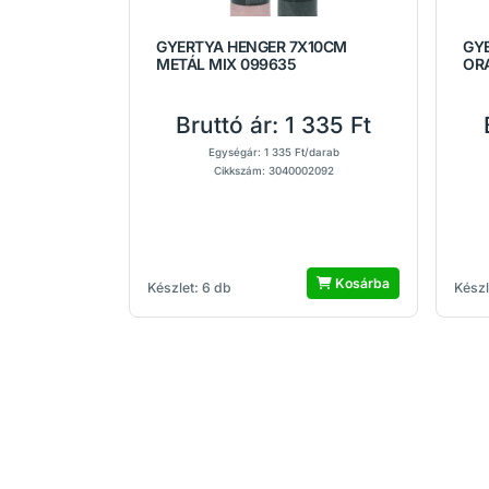
GYERTYA HENGER 7X10CM
GY
METÁL MIX 099635
OR
Bruttó ár:
1 335 Ft
Egységár: 1 335 Ft/darab
Cikkszám: 3040002092
Kosárba
Készlet: 6 db
Készl