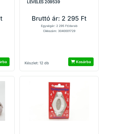
LEVELES 209539
t
Bruttó ár:
2 295 Ft
Egységár: 2 295 Ft/darab
Cikkszám: 3040001729
árba
Kosárba
Készlet: 12 db