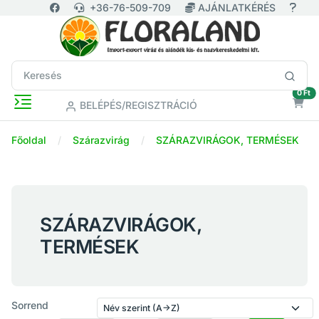
+36-76-509-709
AJÁNLATKÉRÉS
ür
0 Ft
BELÉPÉS/REGISZTRÁCIÓ
Főoldal
Szárazvirág
SZÁRAZVIRÁGOK, TERMÉSEK
SZÁRAZVIRÁGOK,
TERMÉSEK
Sorrend