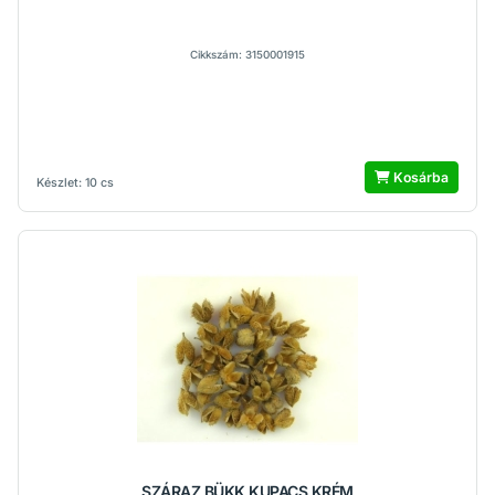
Cikkszám: 3150001915
Kosárba
Készlet: 10 cs
SZÁRAZ BÜKK KUPACS KRÉM