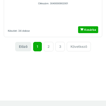
Cikkszám: 3040000902001
Kosárba
Készlet: 34 doboz
Előző
1
2
3
Következő