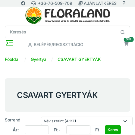
+36-76-509-709
AJÁNLATKÉRÉS
ür
0 Ft
BELÉPÉS/REGISZTRÁCIÓ
Főoldal
Gyertya
CSAVART GYERTYÁK
CSAVART GYERTYÁK
Sorrend
Ár:
Ft -
Ft