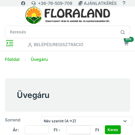
+36-76-509-709
AJÁNLATKÉRÉS
ür
0 Ft
BELÉPÉS/REGISZTRÁCIÓ
Főoldal
Üvegáru
Üvegáru
Sorrend
Ár:
Ft -
Ft