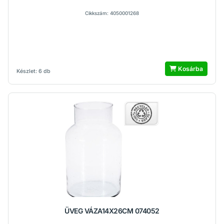
Cikkszám: 4050001268
Kosárba
Készlet: 6 db
ÜVEG VÁZA14X26CM 074052