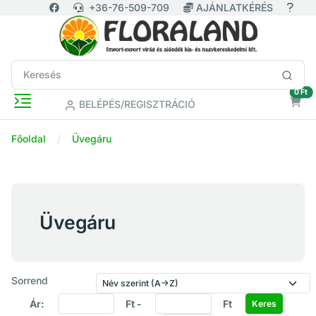
+36-76-509-709
AJÁNLATKÉRÉS
ür
0 Ft
BELÉPÉS/REGISZTRÁCIÓ
Főoldal
Üvegáru
Üvegáru
Sorrend
Ár:
Ft -
Ft