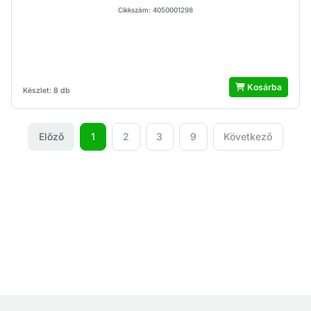
Cikkszám: 4050001298
Kosárba
Készlet: 8 db
Előző
1
2
3
9
Következő