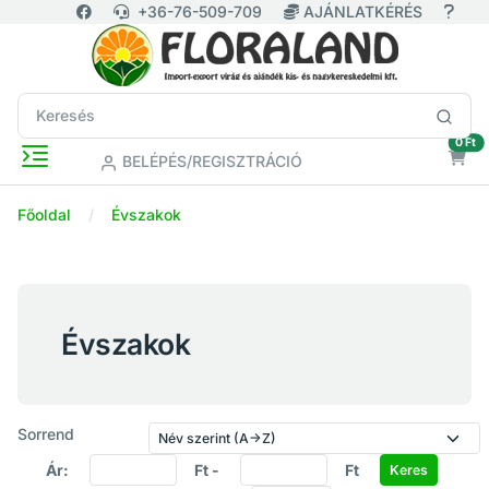
+36-76-509-709
AJÁNLATKÉRÉS
ür
0 Ft
BELÉPÉS/REGISZTRÁCIÓ
Főoldal
Évszakok
Évszakok
Sorrend
Ár:
Ft -
Ft