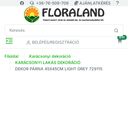
+36-76-509-709
AJÁNLATKÉRÉS
ür
0 Ft
BELÉPÉS/REGISZTRÁCIÓ
Főoldal
Karácsonyi dekoráció
KARÁCSONYI LAKÁS DEKORÁCIÓ
DEKOR PÁRNA 45X45CM LIGHT GREY 729115