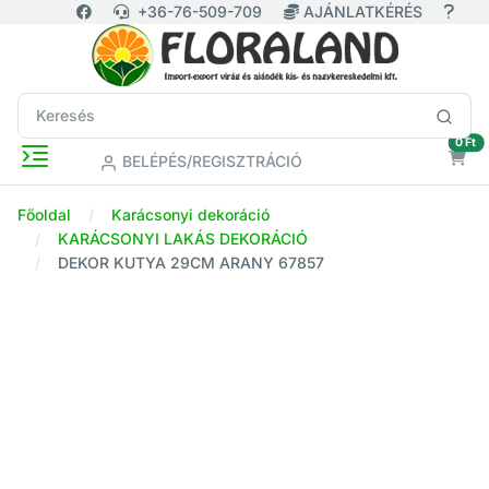
+36-76-509-709
AJÁNLATKÉRÉS
ür
0 Ft
BELÉPÉS/REGISZTRÁCIÓ
Főoldal
Karácsonyi dekoráció
KARÁCSONYI LAKÁS DEKORÁCIÓ
DEKOR KUTYA 29CM ARANY 67857