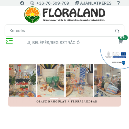
+36-76-509-709
AJÁNLATKÉRÉS
ür
0 Ft
BELÉPÉS/REGISZTRÁCIÓ
Previous
Next