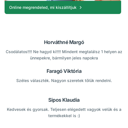
Online megrendeled, mi kiszállítjuk
Horváthné Margó
Csodálatos!!!! Ne hagyd ki!!!! Mindent megtalálsz 1 helyen az
ünnepekre, bármilyen jeles napokra
Faragó Viktória
Széles választék. Nagyon szeretek tőlük rendelni.
Sipos Klaudia
Kedvesek és gyorsak. Teljesen elégedett vagyok velük és a
termékekkel is :)