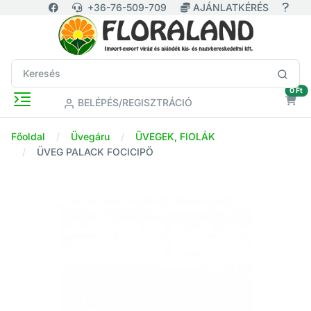
+36-76-509-709
AJÁNLATKÉRÉS
ür
0 Ft
BELÉPÉS/REGISZTRÁCIÓ
Főoldal
Üvegáru
ÜVEGEK, FIOLÁK
ÜVEG PALACK FOCICIPŐ