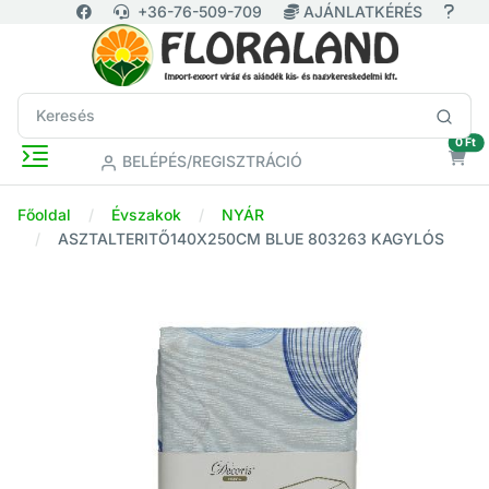
+36-76-509-709
AJÁNLATKÉRÉS
ür
0 Ft
BELÉPÉS/REGISZTRÁCIÓ
Főoldal
Évszakok
NYÁR
ASZTALTERITŐ140X250CM BLUE 803263 KAGYLÓS