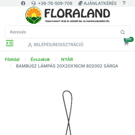
+36-76-509-709
AJÁNLATKÉRÉS
ür
0 Ft
BELÉPÉS/REGISZTRÁCIÓ
Főoldal
Évszakok
NYÁR
BAMBUSZ LÁMPÁS 20X20X16CM 802002 SÁRGA