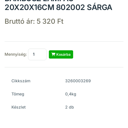
20X20X16CM 802002 SÁRGA
Bruttó ár:
5 320 Ft
Mennyiség:
Kosárba
Cikkszám
3260003269
Tömeg
0,4kg
Készlet
2 db