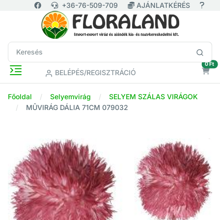
+36-76-509-709
AJÁNLATKÉRÉS
ür
0 Ft
BELÉPÉS/REGISZTRÁCIÓ
Főoldal
Selyemvirág
SELYEM SZÁLAS VIRÁGOK
MÛVIRÁG DÁLIA 71CM 079032