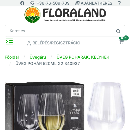
+36-76-509-709
AJÁNLATKÉRÉS
ür
0 Ft
BELÉPÉS/REGISZTRÁCIÓ
Főoldal
Üvegáru
ÜVEG POHARAK, KELYHEK
ÜVEG POHÁR 520ML X2 340937