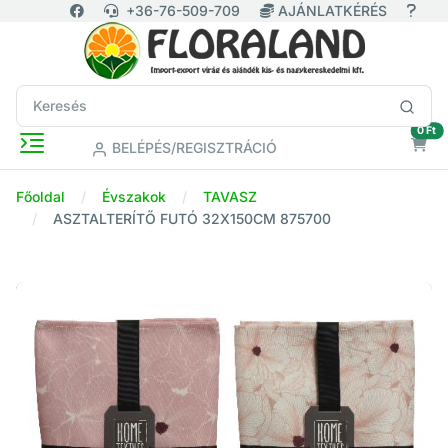
+36-76-509-709
AJÁNLATKÉRÉS
ür
0 Ft
BELÉPÉS/REGISZTRÁCIÓ
Főoldal
Évszakok
TAVASZ
ASZTALTERÍTŐ FUTÓ 32X150CM 875700