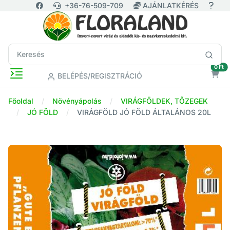
+36-76-509-709
AJÁNLATKÉRÉS
ür
0 Ft
BELÉPÉS/REGISZTRÁCIÓ
Főoldal
Növényápolás
VIRÁGFÖLDEK, TŐZEGEK
JÓ FÖLD
VIRÁGFÖLD JÓ FÖLD ÁLTALÁNOS 20L