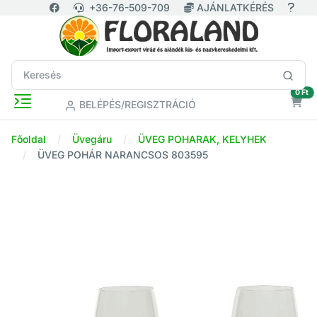
+36-76-509-709
AJÁNLATKÉRÉS
ür
0 Ft
BELÉPÉS/REGISZTRÁCIÓ
Főoldal
Üvegáru
ÜVEG POHARAK, KELYHEK
ÜVEG POHÁR NARANCSOS 803595