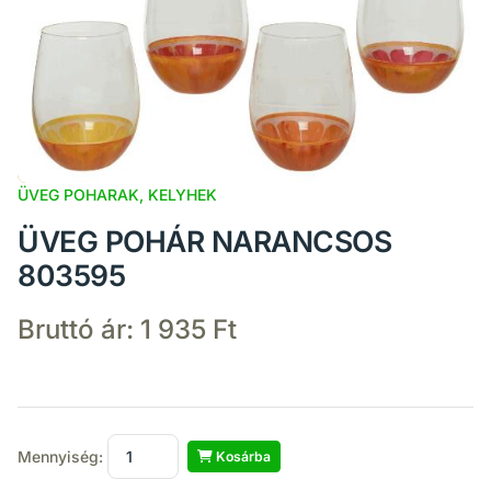
ÜVEG POHARAK, KELYHEK
ÜVEG POHÁR NARANCSOS
803595
Bruttó ár:
1 935 Ft
Mennyiség:
Kosárba