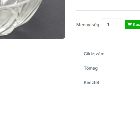
Mennyiség:
Kos
Cikkszám
Tömeg
Készlet