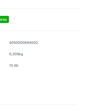
árba
4050000694002
0,305kg
13 db