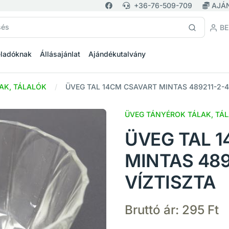
+36-76-509-709
AJÁ
BE
eladóknak
Állásajánlat
Ajándékutalvány
AK, TÁLALÓK
ÜVEG TAL 14CM CSAVART MINTAS 489211-2-4
ÜVEG TÁNYÉROK TÁLAK, TÁ
ÜVEG TAL 
MINTAS 489
VÍZTISZTA
Bruttó ár:
295 Ft