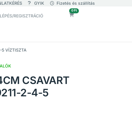
NLATKÉRÉS
GYIK
Fizetés és szállítás
üres
0 Ft
LÉPÉS/REGISZTRÁCIÓ
-5 VÍZTISZTA
LALÓK
14CM CSAVART
211-2-4-5