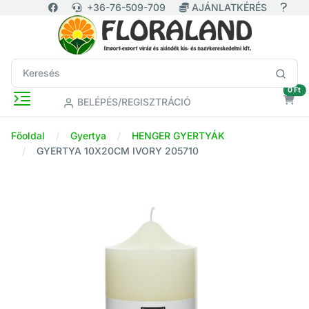
+36-76-509-709
AJÁNLATKÉRÉS
ür
0 Ft
BELÉPÉS/REGISZTRÁCIÓ
Főoldal
Gyertya
HENGER GYERTYÁK
GYERTYA 10X20CM IVORY 205710