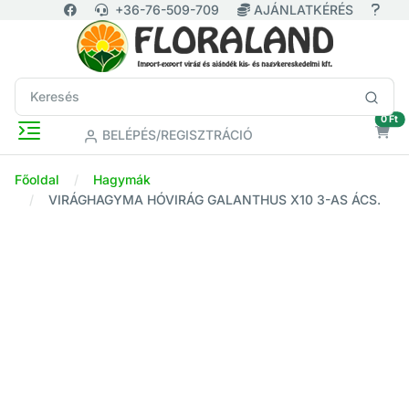
+36-76-509-709
AJÁNLATKÉRÉS
ür
0 Ft
BELÉPÉS/REGISZTRÁCIÓ
Főoldal
Hagymák
VIRÁGHAGYMA HÓVIRÁG GALANTHUS X10 3-AS ÁCS.