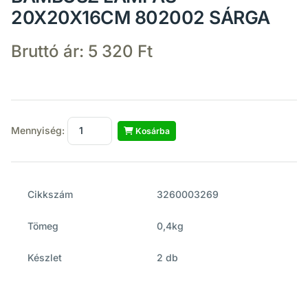
20X20X16CM 802002 SÁRGA
Bruttó ár:
5 320 Ft
Mennyiség:
Kosárba
Cikkszám
3260003269
Tömeg
0,4kg
Készlet
2 db