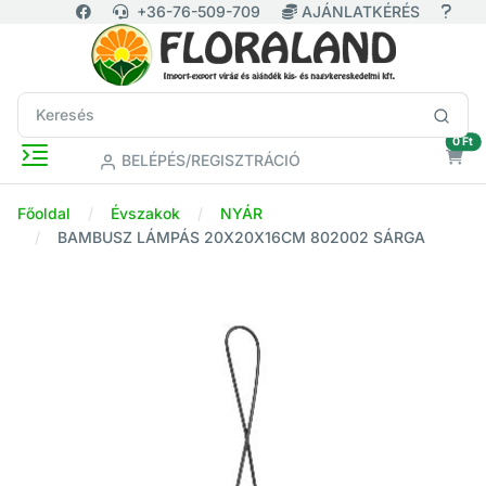
+36-76-509-709
AJÁNLATKÉRÉS
ür
0 Ft
BELÉPÉS/REGISZTRÁCIÓ
Főoldal
Évszakok
NYÁR
BAMBUSZ LÁMPÁS 20X20X16CM 802002 SÁRGA